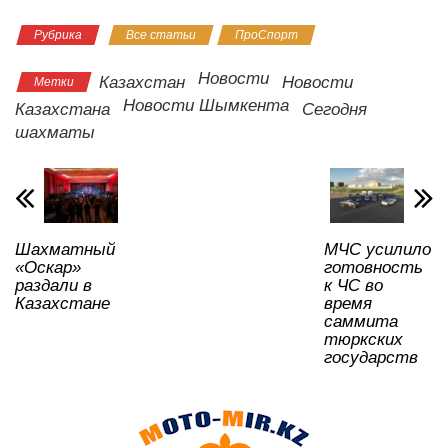
h
a
wi
K
d
el
ail
b
тп
Рубрика
Все статьи
ПроСпорт
at
c
tt
n
e
.R
er
р
s
e
er
o
gr
u
а
Новости
Казахстан
Новости
Метки
A
b
kl
a
в
Новости Шымкента
Казахстана
Сегодня
шахматы
p
o
a
m
и
p
o
ss
ть
k
ni
ki
Шахматный
МЧС усилило
«Оскар»
готовность
раздали в
к ЧС во
Казахстане
время
саммита
тюркских
государств