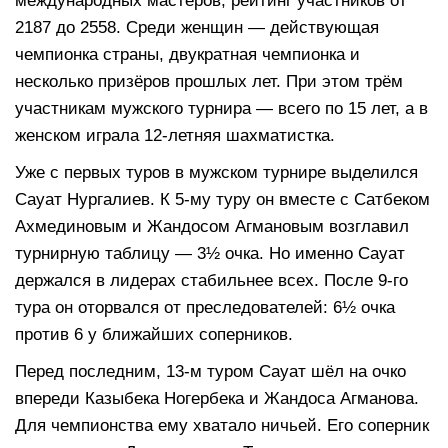
международных мастеров, рейтинг участников от
2187 до 2558. Среди женщин — действующая
чемпионка страны, двукратная чемпионка и
несколько призёров прошлых лет. При этом трём
участникам мужского турнира — всего по 15 лет, а в
женском играла 12-летняя шахматистка.
Уже с первых туров в мужском турнире выделился
Сауат Нургалиев. К 5-му туру он вместе с Сатбеком
Ахмединовым и Жандосом Агмановым возглавил
турнирную таблицу — 3½ очка. Но именно Сауат
держался в лидерах стабильнее всех. После 9-го
тура он оторвался от преследователей: 6½ очка
против 6 у ближайших соперников.
Перед последним, 13-м туром Сауат шёл на очко
впереди Казыбека Ногербека и Жандоса Агманова.
Для чемпионства ему хватало ничьей. Его соперник