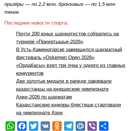
призёры — по 2,2 млн, бронзовые — по 1,5 млн
тенге.
Последние новости спорта:
Почти 200 юных шахматистов собрались на
турнире «Прииртышье-2026»
В Усть-Каменогорске завершился шахматный
фестиваль «Oskemen Open 2026»
«Ордабасы» взял три очка у одного из главных
конкурентов
Две золотые медали в рапиде завоевали
казахстанцы на юношеском чемпионате
Азии-2026 по шахматам
Казахстанские юниоры блестяще стартовали
на чемпионате Азии
W
F
T
V
O
T
M
Vi
О