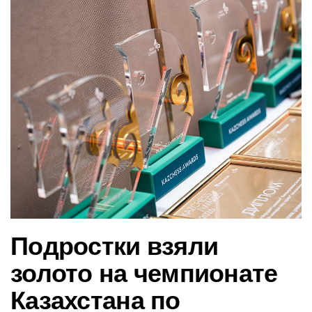
в
и
г
а
ц
и
ю
Подростки взяли
золото на чемпионате
Казахстана по