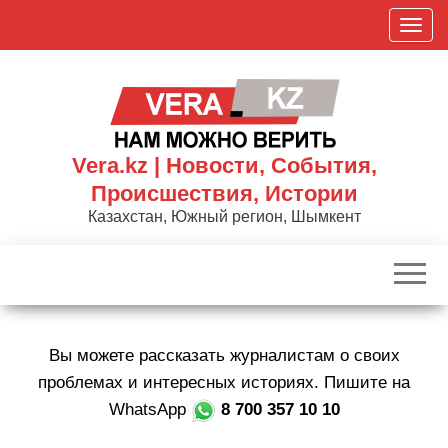
Skip
П
to
о
the
к
content
а
з
а
Vera.kz | Новости, События,
т
Происшествия, Истории
ь
Казахстан, Южный регион, Шымкент
/
С
к
р
ы
Вы можете рассказать журналистам о своих
т
ь
проблемах и интересных историях. Пишите на
н
WhatsApp
8 700 357 10 10
а