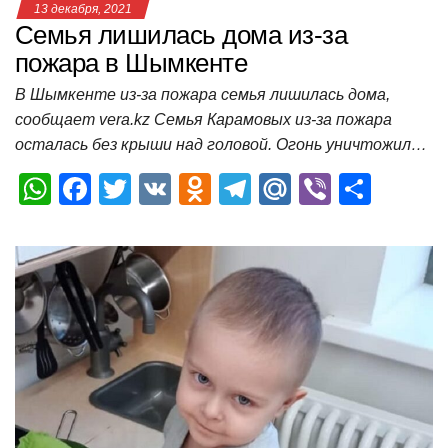
13 декабря, 2021
Семья лишилась дома из-за
пожара в Шымкенте
В Шымкенте из-за пожара семья лишилась дома,
сообщает vera.kz Семья Карамовых из-за пожара
осталась без крыши над головой. Огонь уничтожил…
W
F
T
V
O
T
M
Vi
О
h
a
wi
K
d
el
ail
b
т
at
c
tt
n
e
.R
er
п
s
e
er
o
gr
u
р
A
b
kl
a
а
p
o
a
m
в
p
o
ss
и
k
ni
т
ki
ь