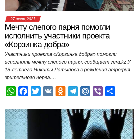
ki
ь
27 июля, 2021
Мечту слепого парня помогли
исполнить участники проекта
«Корзинка добра»
Участники проекта «Корзинка добра» помогли
исполнить мечту слепого парня, сообщает vera.kz У
18-летнего Никиты Латыпова с рождения атрофия
зрительного нерва.…
W
F
T
V
O
T
M
Vi
О
h
a
wi
K
d
el
ail
b
т
at
c
tt
n
e
.R
er
п
s
e
er
o
gr
u
р
A
b
kl
a
а