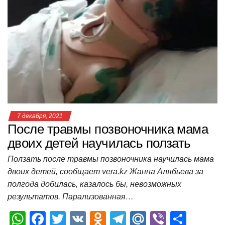
s
e
er
o
gr
u
р
A
b
kl
a
а
p
o
a
m
в
p
o
ss
и
k
ni
т
ki
ь
7 декабря, 2021
После травмы позвоночника мама
двоих детей научилась ползать
Ползать после травмы позвоночника научилась мама
двоих детей, сообщает vera.kz Жанна Алябьева за
полгода добилась, казалось бы, невозможных
результатов. Парализованная…
W
F
T
V
O
T
M
Vi
О