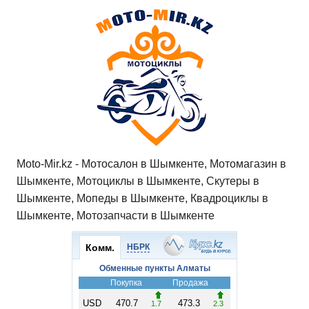
записей
A
b
kl
a
а
p
o
a
m
в
p
o
ss
и
k
ni
т
ki
ь
Moto-Mir.kz - Мотосалон в Шымкенте, Мотомагазин в
Шымкенте, Мотоциклы в Шымкенте, Скутеры в
Шымкенте, Мопеды в Шымкенте, Квадроциклы в
Шымкенте, Мотозапчасти в Шымкенте