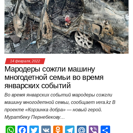
A
b
kl
a
а
p
o
a
m
в
p
o
ss
и
k
ni
т
ki
ь
14 февраля, 2022
Мародеры сожгли машину
многодетной семьи во время
январских событий
Во время январских событий мародеры сожгли
машину многодетной семьи, сообщает vera.kz В
проекте «Корзинка добра» — новый герой.
Муратбеку Пернебекову…
W
F
T
V
O
T
M
Vi
О