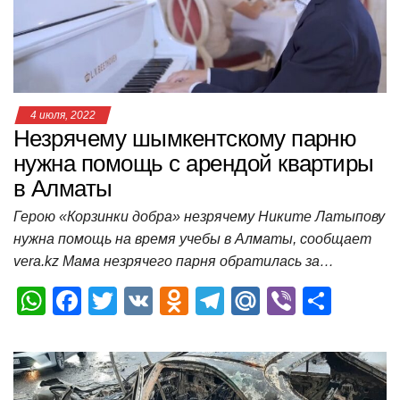
4 июля, 2022
Незрячему шымкентскому парню
нужна помощь с арендой квартиры
в Алматы
Герою «Корзинки добра» незрячему Никите Латыпову
нужна помощь на время учебы в Алматы, сообщает
vera.kz Мама незрячего парня обратилась за…
W
F
T
V
O
T
M
Vi
О
h
a
wi
K
d
el
ail
b
т
at
c
tt
n
e
.R
er
п
s
e
er
o
gr
u
р