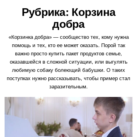
в
Рубрика:
Корзина
и
г
добра
а
ц
«Корзинка добра» — сообщество тех, кому нужна
и
помощь и тех, кто ее может оказать. Порой так
ю
важно просто купить пакет продуктов семье,
оказавшейся в сложной ситуации, или выгулять
любимую собаку болеющий бабушки. О таких
поступках нужно рассказывать, чтобы пример стал
заразительным.