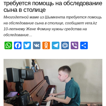
требуется помощь на обследование
сына в столице
Многодетной маме из Шымкента требуется помощь
на обследование сына в столице, сообщает vera.kz
10-летнему Жене Фомину нужны средства на
обследование…
W
F
T
V
O
T
M
Vi
О
h
a
wi
K
d
el
ail
b
т
at
c
tt
n
e
.R
er
п
s
e
er
o
gr
u
р
A
b
kl
a
а
p
o
a
m
в
p
o
ss
и
k
ni
т