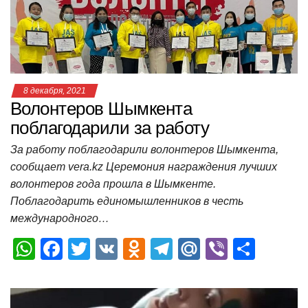
p
o
ss
и
k
ni
т
ki
ь
8 декабря, 2021
Волонтеров Шымкента
поблагодарили за работу
За работу поблагодарили волонтеров Шымкента,
сообщает vera.kz Церемония награждения лучших
волонтеров года прошла в Шымкенте.
Поблагодарить единомышленников в честь
международного…
W
F
T
V
O
T
M
Vi
О
h
a
wi
K
d
el
ail
b
т
at
c
tt
n
e
.R
er
п