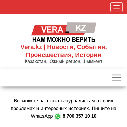
Skip
П
to
о
the
к
content
а
з
а
Vera.kz | Новости, События,
т
Происшествия, Истории
ь
Казахстан, Южный регион, Шымкент
/
С
к
р
ы
Вы можете рассказать журналистам о своих
т
ь
проблемах и интересных историях. Пишите на
н
WhatsApp
8 700 357 10 10
а