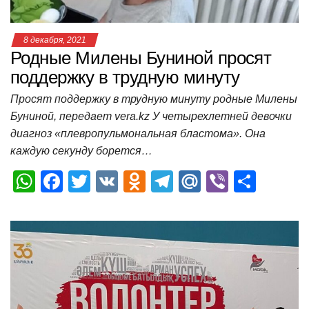
8 декабря, 2021
Родные Милены Буниной просят
поддержку в трудную минуту
Просят поддержку в трудную минуту родные Милены
Буниной, передает vera.kz У четырехлетней девочки
диагноз «плевропульмональная бластома». Она
каждую секунду борется…
W
F
T
V
O
T
M
Vi
О
h
a
wi
K
d
el
ail
b
т
at
c
tt
n
e
.R
er
п
s
e
er
o
gr
u
р
A
b
kl
a
а
p
o
a
m
в