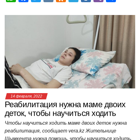
h
a
wi
K
d
el
ail
b
т
at
c
tt
n
e
.R
er
п
s
e
er
o
gr
u
р
A
b
kl
a
а
p
o
a
m
в
p
o
ss
и
k
ni
т
ki
ь
14 февраля, 2022
Реабилитация нужна маме двоих
деток, чтобы научиться ходить
Чтобы научиться ходить маме двоих деток нужна
реабилитация, сообщает vera.kz Жительнице
Шымкента нужна помощь, чтобы научиться ходить.