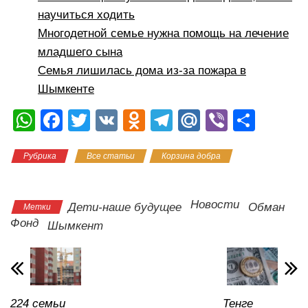
научиться ходить
Многодетной семье нужна помощь на лечение
младшего сына
Семья лишилась дома из-за пожара в
Шымкенте
W
F
T
V
O
T
M
Vi
О
h
a
wi
K
d
el
ail
b
тп
Рубрика
Все статьи
Корзина добра
Регион
at
c
tt
n
e
.R
er
р
17
s
e
er
o
gr
u
а
A
b
kl
a
в
Новости
Дети-наше будущее
Обман
Метки
Фонд
p
o
a
m
и
Шымкент
p
o
ss
ть
k
ni
ki
224 семьи
Тенге