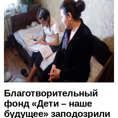
в
и
г
а
ц
и
ю
Благотворительный
фонд «Дети – наше
будущее» заподозрили