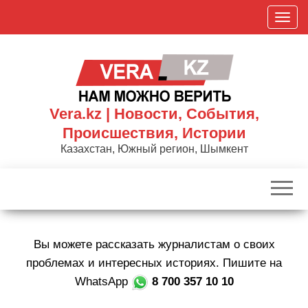
Skip
П
to
о
the
к
content
а
з
а
Vera.kz | Новости, События,
т
Происшествия, Истории
ь
Казахстан, Южный регион, Шымкент
/
С
к
р
ы
Вы можете рассказать журналистам о своих
т
ь
проблемах и интересных историях. Пишите на
н
WhatsApp
8 700 357 10 10
а