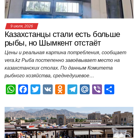
ki
ь
9 июля, 2026
Казахстанцы стали есть больше
рыбы, но Шымкент отстаёт
Цены и реальная картина потребления, сообщает
vera.kz Рыба постепенно завоёвывает место на
казахстанских столах. По данным Комитета
рыбного хозяйства, среднедушевое…
W
F
T
V
O
T
M
Vi
О
h
a
wi
K
d
el
ail
b
т
at
c
tt
n
e
.R
er
п
s
e
er
o
gr
u
р
A
b
kl
a
а