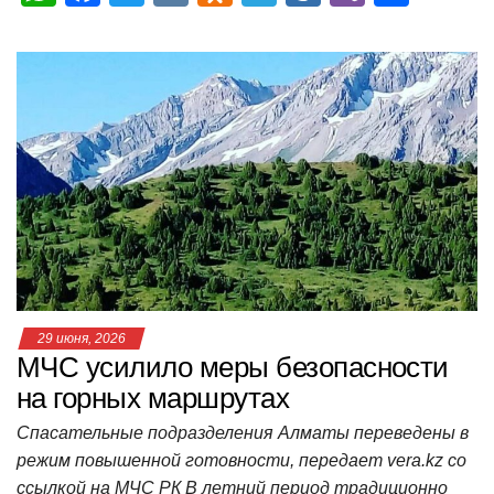
h
a
wi
K
d
el
ail
b
т
at
c
tt
n
e
.R
er
п
s
e
er
o
gr
u
р
A
b
kl
a
а
p
o
a
m
в
p
o
ss
и
k
ni
т
ki
ь
29 июня, 2026
МЧС усилило меры безопасности
на горных маршрутах
Спасательные подразделения Алматы переведены в
режим повышенной готовности, передает vera.kz со
ссылкой на МЧС РК В летний период традиционно