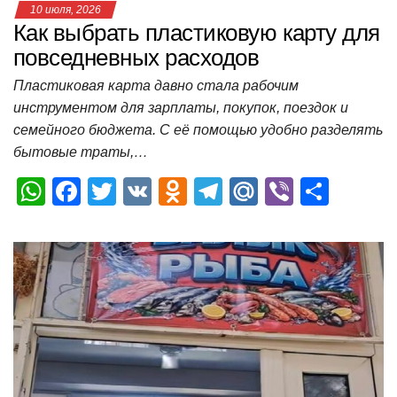
10 июля, 2026
Как выбрать пластиковую карту для
повседневных расходов
Пластиковая карта давно стала рабочим
инструментом для зарплаты, покупок, поездок и
семейного бюджета. С её помощью удобно разделять
бытовые траты,…
W
F
T
V
O
T
M
Vi
О
h
a
wi
K
d
el
ail
b
т
at
c
tt
n
e
.R
er
п
s
e
er
o
gr
u
р
A
b
kl
a
а
p
o
a
m
в
p
o
ss
и
k
ni
т