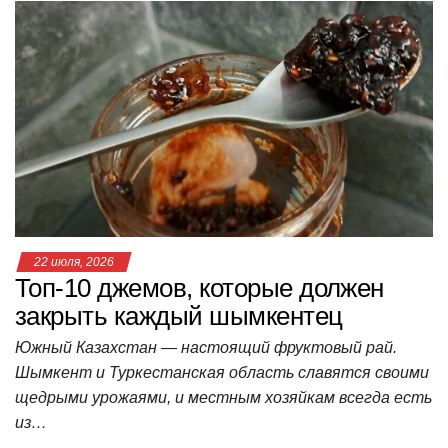
at
c
tt
n
e
.R
er
п
s
e
er
o
gr
u
р
A
b
kl
a
а
p
o
a
m
в
p
o
ss
и
k
ni
т
ki
ь
22 июля, 2026
Топ-10 джемов, которые должен
закрыть каждый шымкентец
Южный Казахстан — настоящий фруктовый рай.
Шымкент и Туркестанская область славятся своими
щедрыми урожаями, и местным хозяйкам всегда есть
из…