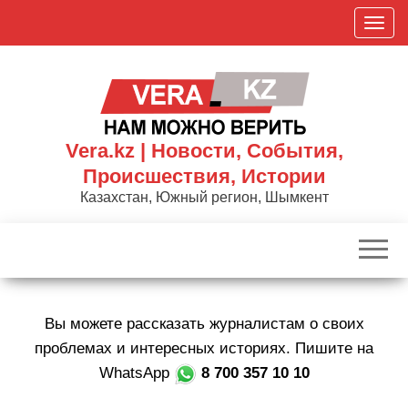
Skip
П
to
о
the
к
content
а
з
а
Vera.kz | Новости, События,
т
Происшествия, Истории
ь
Казахстан, Южный регион, Шымкент
/
С
к
р
ы
Вы можете рассказать журналистам о своих
т
ь
проблемах и интересных историях. Пишите на
н
WhatsApp
8 700 357 10 10
а