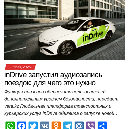
s
e
er
o
gr
u
р
A
b
kl
a
а
p
o
a
m
в
p
o
ss
и
k
ni
т
ki
ь
1 июля, 2026
inDrive запустил аудиозапись
поездок: для чего это нужно
Функция призвана обеспечить пользователей
дополнительным уровнем безопасности, передает
vera.kz Глобальная платформа транспортных и
курьерских услуг inDrive объявила о запуске новой…
W
F
T
V
O
T
M
Vi
О