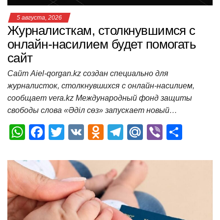
5 августа, 2026
Журналисткам, столкнувшимся с
онлайн-насилием будет помогать
сайт
Сайт Aiel-qorgan.kz создан специально для
журналисток, столкнувшихся с онлайн-насилием,
сообщает vera.kz Международный фонд защиты
свободы слова «Әділ сөз» запускает новый…
W
F
T
V
O
T
M
Vi
О
h
a
wi
K
d
el
ail
b
т
at
c
tt
n
e
.R
er
п
s
e
er
o
gr
u
р
A
b
kl
a
а
p
o
a
m
в