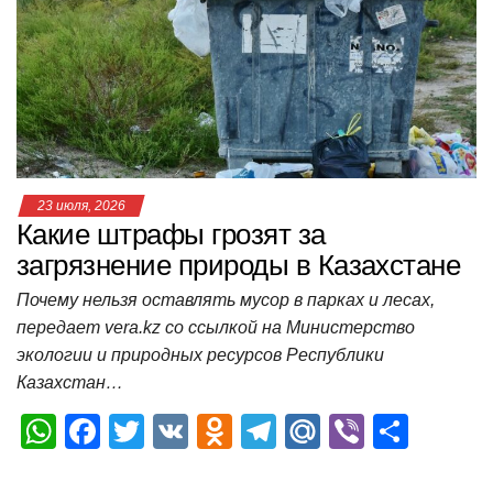
p
o
a
m
в
p
o
ss
и
k
ni
т
ki
ь
23 июля, 2026
Какие штрафы грозят за
загрязнение природы в Казахстане
Почему нельзя оставлять мусор в парках и лесах,
передает vera.kz со ссылкой на Министерство
экологии и природных ресурсов Республики
Казахстан…
W
F
T
V
O
T
M
Vi
О
h
a
wi
K
d
el
ail
b
т