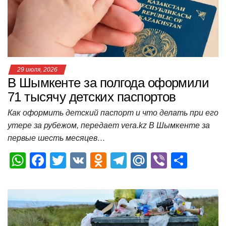
p
o
ss
и
k
ni
т
ki
ь
29 июля, 2026
В Шымкенте за полгода оформили
71 тысячу детских паспортов
Как оформить детский паспорт и что делать при его
утере за рубежом, передает vera.kz В Шымкенте за
первые шесть месяцев…
W
F
T
V
O
T
M
Vi
О
h
a
wi
K
d
el
ail
b
т
at
c
tt
n
e
.R
er
п
s
e
er
o
gr
u
р
A
b
kl
a
а