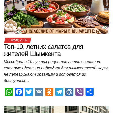
p
o
a
m
в
p
o
ss
и
k
ni
т
ki
ь
3 июля, 2026
Топ-10, летних салатов для
жителей Шымкента
Мы собрали 10 лучших рецептов летних салатов,
которые идеально подходят для шымкентской жары,
не перегружают организм и готовятся из
доступных…
W
F
T
V
O
T
M
Vi
О
h
a
wi
K
d
el
ail
b
т
at
c
tt
n
e
.R
er
п