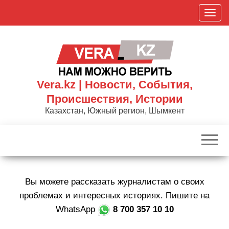
Skip
П
to
о
the
к
content
а
з
а
Vera.kz | Новости, События,
т
Происшествия, Истории
ь
Казахстан, Южный регион, Шымкент
/
С
к
р
ы
Вы можете рассказать журналистам о своих
т
ь
проблемах и интересных историях. Пишите на
н
WhatsApp
8 700 357 10 10
а