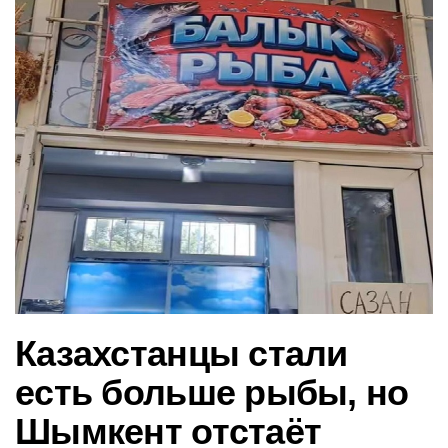
в
и
г
а
ц
и
ю
Казахстанцы стали
есть больше рыбы, но
Шымкент отстаёт