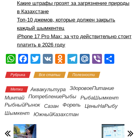
Какие штрафы грозят за загрязнение природы
в Казахстане
Топ-10 джемов, которые должен закрыть
каждый шымкентец
iPhone 17 Pro Max: за что действительно стоит
платить в 2026 году
W
F
T
V
O
T
M
Vi
О
h
a
wi
K
d
el
ail
b
тп
Рубрика
Все статьи
Полезности
at
c
tt
n
e
.R
er
р
s
e
er
o
gr
u
а
ЗдоровоеПитание
Аквакультура
Метки
A
b
kl
a
в
ПотреблениеРыбы
Минтай
РыбаШымкент
РыбныйРынок
Форель
p
o
a
m
и
Сазан
ЦеныНаРыбу
Шымкент
ЮжныйКазахстан
p
o
ss
ть
k
ni
ki