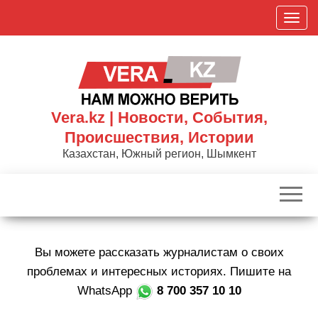
Skip
П
to
о
the
к
content
а
з
а
Vera.kz | Новости, События,
т
Происшествия, Истории
ь
Казахстан, Южный регион, Шымкент
/
С
к
р
ы
Вы можете рассказать журналистам о своих
т
ь
проблемах и интересных историях. Пишите на
н
WhatsApp
8 700 357 10 10
а