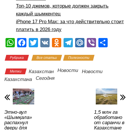
Топ-10 джемов, которые должен закрыть
каждый шымкентец
iPhone 17 Pro Max: за что действительно стоит
платить в 2026 году
W
F
T
V
O
T
M
Vi
О
h
a
wi
K
d
el
ail
b
тп
Рубрика
Все статьи
Полезности
at
c
tt
n
e
.R
er
р
s
e
er
o
gr
u
а
Новости
Казахстан
Новости
Метки
A
b
kl
a
в
Сегодня
Казахстана
p
o
a
m
и
p
o
ss
ть
k
ni
Этно-аул
1,5 млн га
ki
«Шымқала»
обработано
распахнул
от саранчи в
двери для
Казахстане