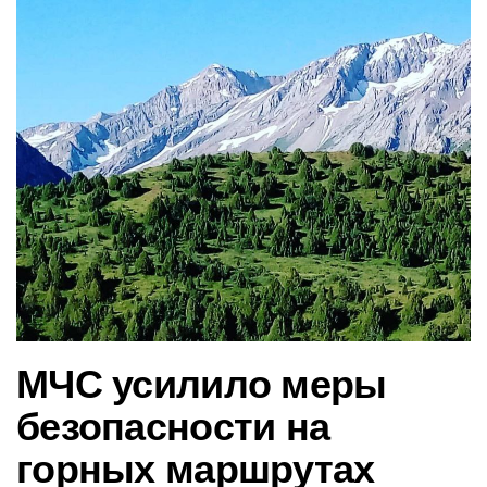
в
и
г
а
ц
и
ю
МЧС усилило меры
безопасности на
горных маршрутах