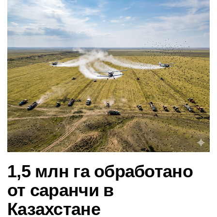
в
и
г
а
ц
и
ю
1,5 млн га обработано
от саранчи в
Казахстане