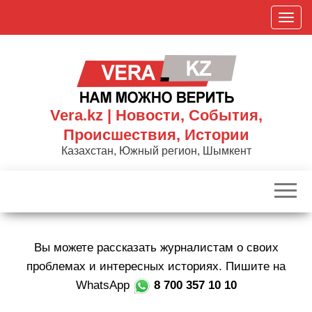
Skip
П
to
о
the
к
content
а
з
а
Vera.kz | Новости, События,
т
Происшествия, Истории
ь
Казахстан, Южный регион, Шымкент
/
С
к
р
ы
Вы можете рассказать журналистам о своих
т
ь
проблемах и интересных историях. Пишите на
н
WhatsApp
8 700 357 10 10
а