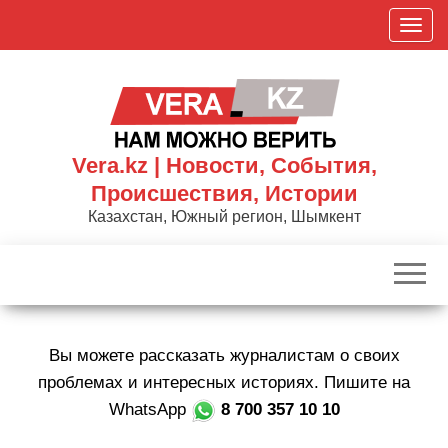
Skip
П
to
о
the
к
content
а
з
а
Vera.kz | Новости, События,
т
Происшествия, Истории
ь
Казахстан, Южный регион, Шымкент
/
С
к
р
ы
Вы можете рассказать журналистам о своих
т
ь
проблемах и интересных историях. Пишите на
н
WhatsApp
8 700 357 10 10
а