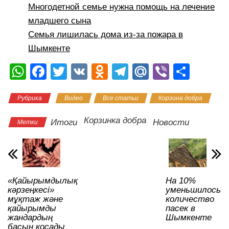
Многодетной семье нужна помощь на лечение
младшего сына
Семья лишилась дома из-за пожара в
Шымкенте
W
F
T
V
O
T
M
Vi
О
h
a
wi
K
d
el
ail
b
тп
Рубрика
Видео
Все статьи
Корзина добра
at
c
tt
n
e
.R
er
р
s
e
er
o
gr
u
а
Корзинка добра
Итоги
Новости
Метки
A
b
kl
a
в
p
o
a
m
и
p
o
ss
ть
«Қайырымдылық
На 10%
k
ni
кәрзеңкесі»
уменьшилось
ki
мұқтаж және
количество
қайырымды
пасек в
жандардың
Шымкенте
басын қосады