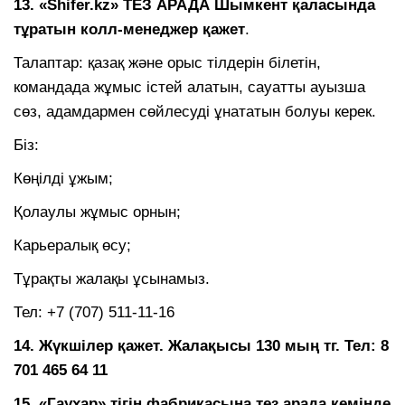
13. «Shifer.kz» ТЕЗ АРАДА Шымкент қаласында
тұратын колл-менеджер қажет
.
Талаптар: қазақ және орыс тілдерін білетін,
командада жұмыс істей алатын, сауатты ауызша
сөз, адамдармен сөйлесуді ұнататын болуы керек.
Біз:
Көңілді ұжым;
Қолаулы жұмыс орнын;
Карьералық өсу;
Тұрақты жалақы ұсынамыз.
Тел: +7 (707) 511-11-16
14. Жүкшілер қажет. Жалақысы 130 мың тг. Тел: 8
701 465 64 11
15. «Гаухар» тігін фабрикасына тез арада кемінде