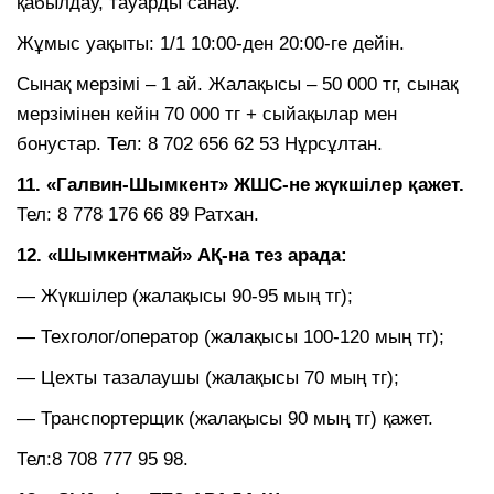
қабылдау, тауарды санау.
Жұмыс уақыты: 1/1 10:00-ден 20:00-ге дейін.
Сынақ мерзімі – 1 ай. Жалақысы – 50 000 тг, сынақ
мерзімінен кейін 70 000 тг + сыйақылар мен
бонустар. Тел: 8 702 656 62 53 Нұрсұлтан.
11. «Галвин-Шымкент» ЖШС-не жүкшілер қажет.
Тел: 8 778 176 66 89 Ратхан.
12. «Шымкентмай» АҚ-на тез арада:
— Жүкшілер (жалақысы 90-95 мың тг);
— Техголог/оператор (жалақысы 100-120 мың тг);
— Цехты тазалаушы (жалақысы 70 мың тг);
— Транспортерщик (жалақысы 90 мың тг) қажет.
Тел:8 708 777 95 98.