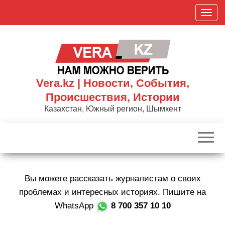
Skip
П
to
о
the
к
content
а
з
а
Vera.kz | Новости, События,
т
Происшествия, Истории
ь
Казахстан, Южный регион, Шымкент
/
С
к
р
ы
Вы можете рассказать журналистам о своих
т
ь
проблемах и интересных историях. Пишите на
н
WhatsApp
8 700 357 10 10
а