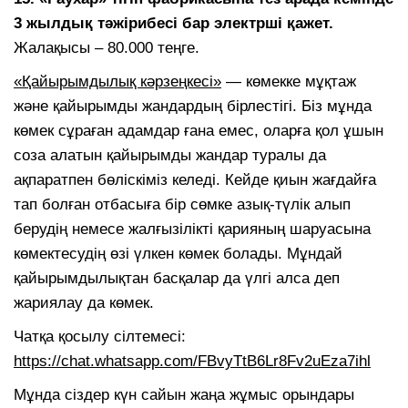
3 жылдық тәжірибесі бар электрші қажет.
Жалақысы – 80.000 теңге.
«Қайырымдылық кәрзеңкесі»
— көмекке мұқтаж
және қайырымды жандардың бірлестігі. Біз мұнда
көмек сұраған адамдар ғана емес, оларға қол ұшын
соза алатын қайырымды жандар туралы да
ақпаратпен бөліскіміз келеді. Кейде қиын жағдайға
тап болған отбасыға бір сөмке азық-түлік алып
берудің немесе жалғызілікті қарияның шаруасына
көмектесудің өзі үлкен көмек болады. Мұндай
қайырымдылықтан басқалар да үлгі алса деп
жариялау да көмек.
Чатқа қосылу сілтемесі:
https://chat.whatsapp.com/FBvyTtB6Lr8Fv2uEza7ihl
Мұнда сіздер күн сайын жаңа жұмыс орындары