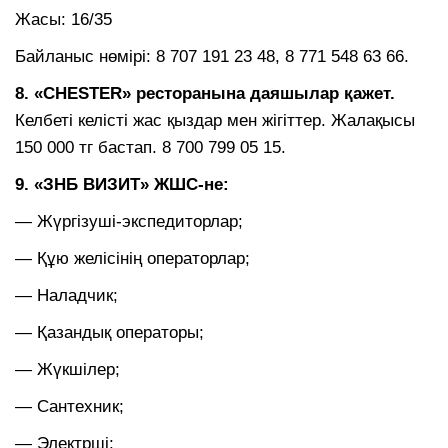
Жасы: 16/35
Байланыс нөмірі: 8 707 191 23 48, 8 771 548 63 66.
8. «CHESTER» ресторанына даяшылар қажет.
Келбеті келісті жас қыздар мен жігіттер. Жалақысы
150 000 тг бастап. 8 700 799 05 15.
9. «ЗНБ ВИЗИТ» ЖШС-не:
— Жүргізуші-экспедиторлар;
— Құю желісінің операторлар;
— Наладчик;
— Қазандық операторы;
— Жүкшілер;
— Сантехник;
— Электрші;