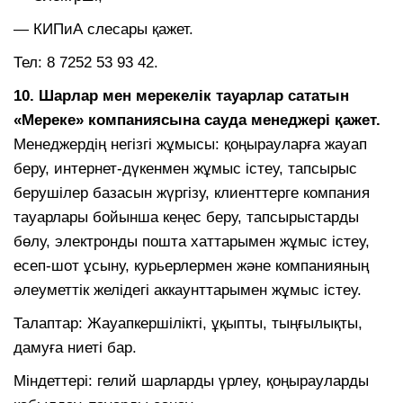
— КИПиА слесары қажет.
Тел: 8 7252 53 93 42.
10. Шарлар мен мерекелік тауарлар сататын
«Мереке» компаниясына сауда менеджері қажет.
Менеджердің негізгі жұмысы: қоңырауларға жауап
беру, интернет-дүкенмен жұмыс істеу, тапсырыс
берушілер базасын жүргізу, клиенттерге компания
тауарлары бойынша кеңес беру, тапсырыстарды
бөлу, электронды пошта хаттарымен жұмыс істеу,
есеп-шот ұсыну, курьерлермен және компанияның
әлеуметтік желідегі аккаунттарымен жұмыс істеу.
Талаптар: Жауапкершілікті, ұқыпты, тыңғылықты,
дамуға ниеті бар.
Міндеттері: гелий шарларды үрлеу, қоңырауларды