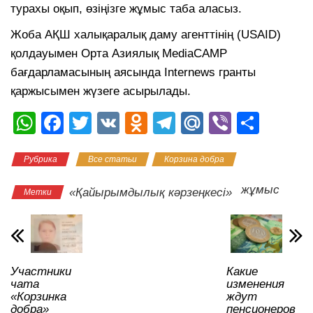
турахы оқып, өзіңізге жұмыс таба аласыз.
Жоба АҚШ халықаралық даму агенттінің (USAID)
қолдауымен Орта Азиялық MediaCAMP
бағдарламасының аясында Internews гранты
қаржысымен жүзеге асырылады.
W
F
T
V
O
T
M
Vi
О
h
a
wi
K
d
el
ail
b
тп
Рубрика
Все статьи
Корзина добра
at
c
tt
n
e
.R
er
р
s
e
er
o
gr
u
а
жұмыс
«Қайырымдылық кәрзеңкесі»
Метки
A
b
kl
a
в
p
o
a
m
и
p
o
ss
ть
Участники
Какие
k
ni
чата
изменения
ki
«Корзинка
ждут
добра»
пенсионеров