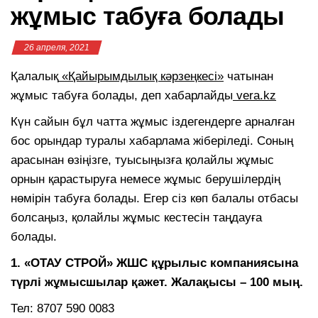
жұмыс табуға болады
26 апреля, 2021
Қалалық
«Қайырымдылық кәрзеңкесі»
чатынан
жұмыс табуға болады, деп хабарлайды
vera.kz
Күн сайын бұл чатта жұмыс іздегендерге арналған
бос орындар туралы хабарлама жіберіледі. Соның
арасынан өзіңізге, туысыңызға қолайлы жұмыс
орнын қарастыруға немесе жұмыс берушілердің
нөмірін табуға болады. Егер сіз көп балалы отбасы
болсаңыз, қолайлы жұмыс кестесін таңдауға
болады.
1. «ОТАУ СТРОЙ» ЖШС құрылыс компаниясына
түрлі жұмысшылар қажет. Жалақысы – 100 мың.
Тел: 8707 590 0083