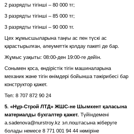
2 разрядты тігінші – 80 000 тг;
3 разрядты тігінші – 85 000 тг;
3 разрядты тігінші – 90 000 тг.
Цех жұмысшыларына таңғы ас пен түскі ас
қарастырылған, әлеуметтік қолдау пакеті де бар.
Жұмыс уақыты: 08:00-ден 19:00-ге дейін.
Сонымен қоса, өндірістік тігін машиналарына
механик және тігін өнімдері бойынша тәжірибесі бар
конструктор қажет.
Тел: 8 707 872 90 24
5. «Нұр-Строй ЛТД» ЖШС-не Шымкент қаласына
материалды бухгалтер қажет.
Түйіндемені
a.sadenova@nurstroy.kz эл.поштасына жіберуге
болады немесе 8 771 001 94 44 нөміріне