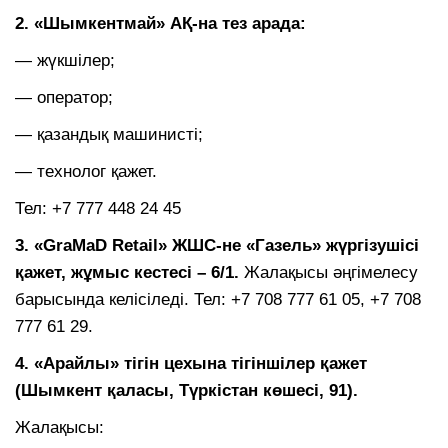
2. «Шымкентмай» АҚ-на тез арада:
— жүкшілер;
— оператор;
— қазандық машинисті;
— технолог қажет.
Тел: +7 777 448 24 45
3. «GraMaD Retail» ЖШС-не «Газель» жүргізушісі
қажет, жұмыс кестесі – 6/1.
Жалақысы әңгімелесу
барысында келісіледі. Тел: +7 708 777 61 05, +7 708
777 61 29.
4. «Арайлы» тігін цехына тігіншілер қажет
(Шымкент қаласы, Түркістан көшесі, 91).
Жалақысы: