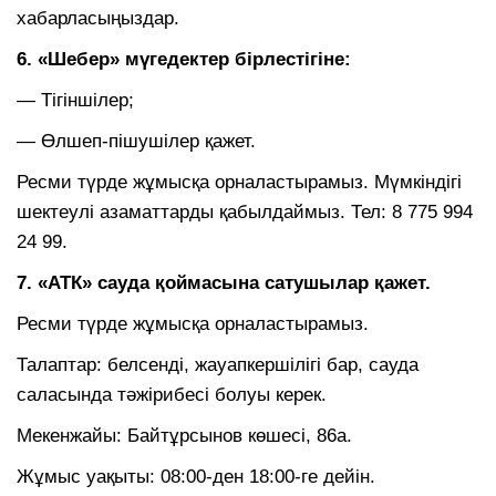
хабарласыңыздар.
6. «Шебер» мүгедектер бірлестігіне:
— Тігіншілер;
— Өлшеп-пішушілер қажет.
Ресми түрде жұмысқа орналастырамыз. Мүмкіндігі
шектеулі азаматтарды қабылдаймыз. Тел: 8 775 994
24 99.
7. «АТК» сауда қоймасына сатушылар қажет.
Ресми түрде жұмысқа орналастырамыз.
Талаптар: белсенді, жауапкершілігі бар, сауда
саласында тәжірибесі болуы керек.
Мекенжайы: Байтұрсынов көшесі, 86а.
Жұмыс уақыты: 08:00-ден 18:00-ге дейін.