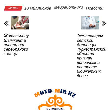
s
e
er
o
gr
u
а
медработники
10 миллионов
Новости
Метки
A
b
kl
a
в
p
o
a
m
и
p
o
ss
ть
Жительницу
Экс-главврач
k
ni
Шымкента
детской
ki
спасли от
больницы
серебряного
Туркестанской
кольца
области
признан
виновным в
растрате
бюджетных
денег