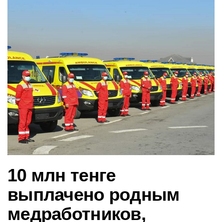
в
и
г
а
ц
и
ю
10 млн тенге
выплачено родным
медработников,