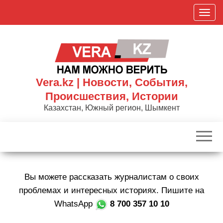
Skip
П
to
о
the
к
content
а
з
а
Vera.kz | Новости, События,
т
Происшествия, Истории
ь
Казахстан, Южный регион, Шымкент
/
С
к
р
ы
Вы можете рассказать журналистам о своих
т
ь
проблемах и интересных историях. Пишите на
н
WhatsApp
8 700 357 10 10
а