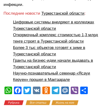
инфекции.
Последние новости
Туркестанской области
:
Цифровые системы внедряют в колледжах
Туркестанской области
Откормочный комплекс стоимостью 1,3 млрд
тенге строят в Туркестанской области
Более 3 тыс объектов готовят к зиме в
Туркестанской области
Гранты на бизнес-идеи начали выдавать в
Туркестанской области
Научно-познавательный семинар «Ясауи
Керуен» прошел в Мактаарале
W
F
T
V
O
T
M
Vi
О
h
a
wi
K
d
el
ail
b
тп
Рубрика
Все статьи
Жизнь на юге
at
c
tt
n
e
.R
er
р