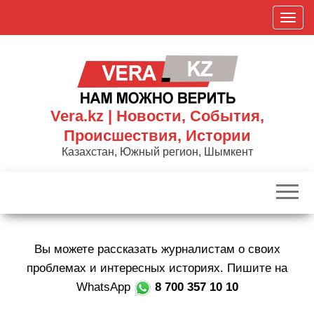
Skip
П
to
о
the
к
content
а
з
а
Vera.kz | Новости, События,
т
Происшествия, Истории
ь
Казахстан, Южный регион, Шымкент
/
С
к
р
ы
Вы можете рассказать журналистам о своих
т
ь
проблемах и интересных историях. Пишите на
н
WhatsApp
8 700 357 10 10
а