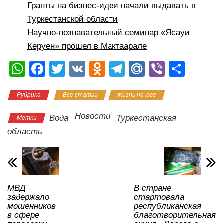
Гранты на бизнес-идеи начали выдавать в
Туркестанской области
Научно-познавательный семинар «Ясауи
Керуен» прошел в Мактаарале
W
F
T
V
O
T
M
Vi
О
h
a
wi
K
d
el
ail
b
тп
Рубрика
Все статьи
Жизнь на юге
at
c
tt
n
e
.R
er
р
s
e
er
o
gr
u
а
Новости
Вода
Туркестанская
Метки
A
b
kl
a
в
область
p
o
a
m
и
p
o
ss
ть
k
ni
МВД
В стране
ki
задержало
стартовала
мошенников
республиканская
в сфере
благотворительная