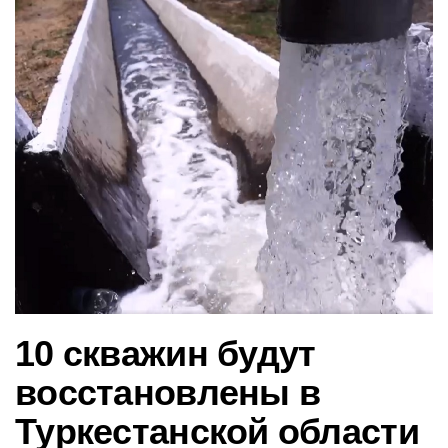
в
и
г
а
ц
и
ю
10 скважин будут
восстановлены в
Туркестанской области