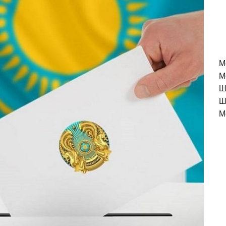
M
М
Ш
Ш
М