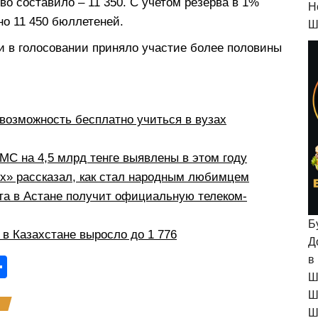
во составило – 11 350. С учетом резерва в 1%
H
о 11 450 бюллетеней.
Ш
 в голосовании приняло участие более половины
возможность бесплатно учиться в вузах
С на 4,5 млрд тенге выявлены в этом году
рх» рассказал, как стал народным любимцем
а в Астане получит официальную телеком-
Б
в Казахстане выросло до 1 776
Д
в
О
Ш
тп
Ш
р
Ш