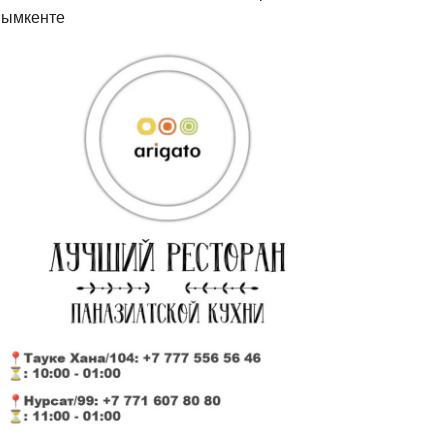
ымкенте