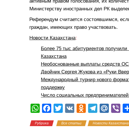
активным правом голосования, их количест
Министерству иностранных дел РК выделен
Референдум считается состоявшимся, если
граждан, имеющих право участвовать.
Новости Казахстана
:
Более 75 тыс абитуриентов получили 
Казахстана
Необоснованные выплаты средств ОСМ
Двойник Сергея Жукова из «Руки Вве
Международный турнир нового формат
поддержку
Число социальных предпринимателей 
W
F
T
V
O
T
M
Vi
h
a
wi
K
d
el
ail
b
Рубрика
Все статьи
Новости Казахстана
at
c
tt
n
e
.R
er