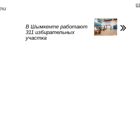
а
Ш
ти
в
и
В Шымкенте работают
311 избирательных
ть
участка