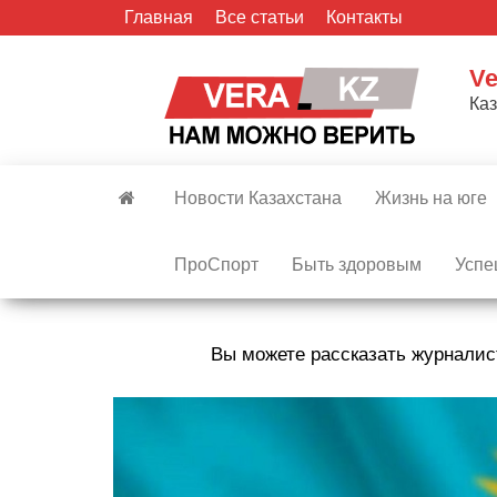
Skip
Главная
Все статьи
Контакты
to
the
Ve
content
Ка
Новости Казахстана
Жизнь на юге
ПроСпорт
Быть здоровым
Успе
Вы можете рассказать журналис