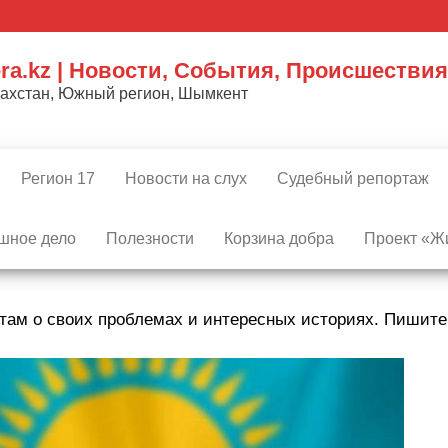
ra.kz | Новости, События, Происшествия
захстан, Южный регион, Шымкент
Регион 17
Новости на слух
Судебный репортаж
шное дело
Полезности
Корзина добра
Проект «Жи
там о своих проблемах и интересных историях. Пишит