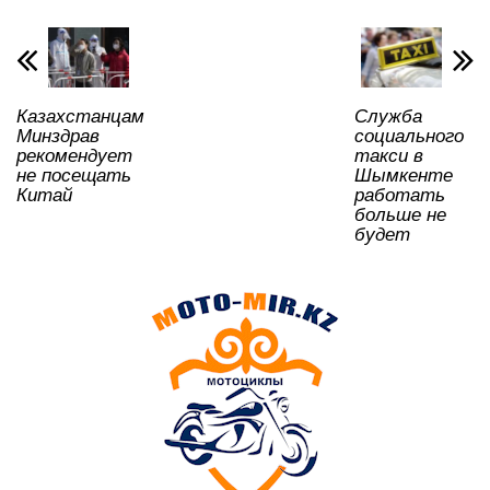
p
o
a
m
и
p
o
ss
ть
k
ni
Казахстанцам
Служба
ki
Минздрав
социального
рекомендует
такси в
не посещать
Шымкенте
Китай
работать
больше не
будет