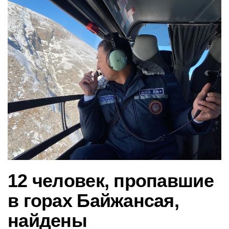
в
и
г
а
ц
и
ю
12 человек, пропавшие
в горах Байжансая,
найдены