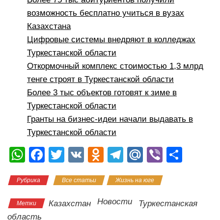
возможность бесплатно учиться в вузах
Казахстана
Цифровые системы внедряют в колледжах
Туркестанской области
Откормочный комплекс стоимостью 1,3 млрд
тенге строят в Туркестанской области
Более 3 тыс объектов готовят к зиме в
Туркестанской области
Гранты на бизнес-идеи начали выдавать в
Туркестанской области
W
F
T
V
O
T
M
Vi
О
h
a
wi
K
d
el
ail
b
тп
Рубрика
Все статьи
Жизнь на юге
at
c
tt
n
e
.R
er
р
s
e
er
o
gr
u
а
Новости
Казахстан
Туркестанская
Метки
A
b
kl
a
в
область