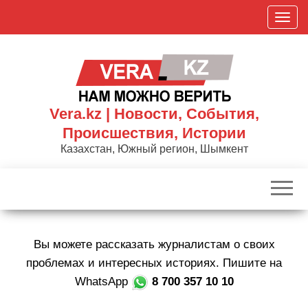
Skip
П
to
о
the
к
content
а
з
а
Vera.kz | Новости, События,
т
Происшествия, Истории
ь
Казахстан, Южный регион, Шымкент
/
С
к
р
ы
Вы можете рассказать журналистам о своих
т
ь
проблемах и интересных историях. Пишите на
н
WhatsApp
8 700 357 10 10
а