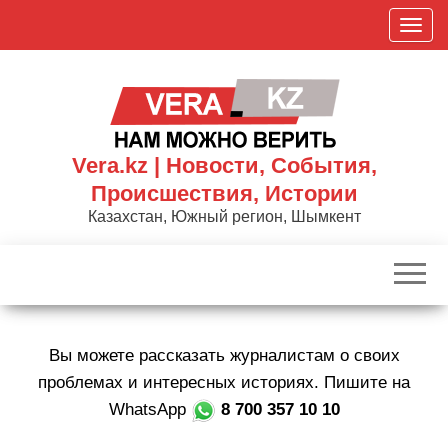
Skip
П
to
о
the
к
content
а
з
а
Vera.kz | Новости, События,
т
Происшествия, Истории
ь
Казахстан, Южный регион, Шымкент
/
С
к
р
ы
Вы можете рассказать журналистам о своих
т
ь
проблемах и интересных историях. Пишите на
н
WhatsApp
8 700 357 10 10
а