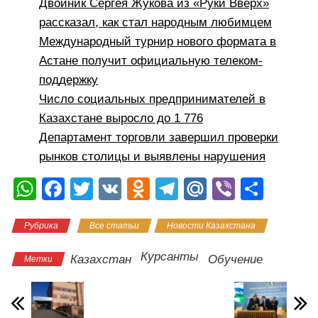
Двойник Сергея Жукова из «Руки Вверх»
рассказал, как стал народным любимцем
Международный турнир нового формата в
Астане получит официальную телеком-
поддержку
Число социальных предпринимателей в
Казахстане выросло до 1 776
Департамент торговли завершил проверки
рынков столицы и выявлены нарушения
W
F
T
V
O
T
M
Vi
О
h
a
wi
K
d
el
ail
b
тп
Рубрика
Все статьи
Новости Казахстана
at
c
tt
n
e
.R
er
р
s
e
er
o
gr
u
а
Курсанты
Казахстан
Обучение
Метки
A
b
kl
a
в
p
o
a
m
и