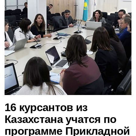
в
и
г
а
ц
и
ю
16 курсантов из
Казахстана учатся по
программе Прикладной