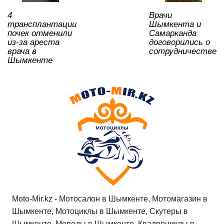
p
o
ss
ть
4
Врачи
k
ni
трансплантации
Шымкента и
ki
почек отменили
Самарканда
из-за ареста
договорились о
врача в
сотрудничестве
Шымкенте
Moto-Mir.kz - Мотосалон в Шымкенте, Мотомагазин в
Шымкенте, Мотоциклы в Шымкенте, Скутеры в
Шымкенте, Мопеды в Шымкенте, Квадроциклы в