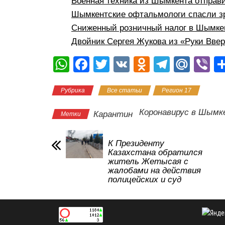
Военная техника из Шымкента отправ
Шымкентские офтальмологи спасли з
Сниженный розничный налог в Шымкен
Двойник Сергея Жукова из «Руки Вве
W
F
T
V
O
T
M
Vi
h
a
wi
K
d
el
ail
b
Рубрика
Все статьи
Регион 17
at
c
tt
n
e
.R
er
s
e
er
o
gr
u
Коронавирус в Шымк
Карантин
Метки
A
b
kl
a
p
o
a
m
К Президенту
Казахстана обратился
p
o
ss
житель Жетысая с
жалобами на действия
k
ni
полицейских и суд
ki