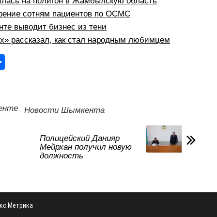
илась на полигон в Жамбылскую область
рение сотням пациентов по ОСМС
те выводит бизнес из тени
рх» рассказал, как стал народным любимцем
О
тп
р
а
енте
Новости Шымкента
в
и
Полицейский Данияр
Мейрхан получил новую
ть
должность