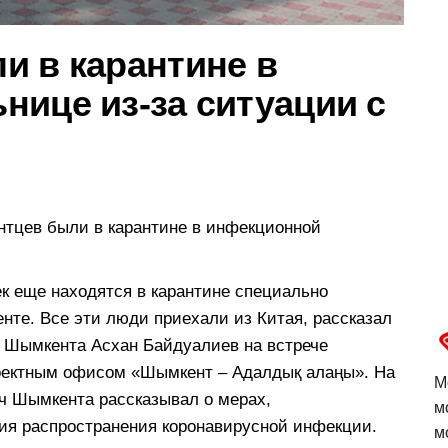
и в карантине в
нице из-за ситуации с
нтцев были в карантине в инфекционной
ек еще находятся в карантине специально
нте. Все эти люди приехали из Китая, рассказал
 Шымкента Асхан Байдуалиев на встрече
оектным офисом «Шымкент – Адалдық алаңы». На
М
ч Шымкента рассказывал о мерах,
м
ия распространения коронавирусной инфекции.
м