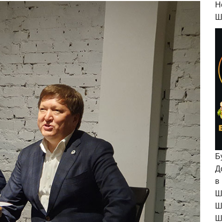
H
Ш
Б
Д
в
Ш
Ш
Ш