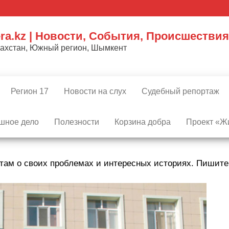
ra.kz | Новости, События, Происшествия
захстан, Южный регион, Шымкент
Регион 17
Новости на слух
Судебный репортаж
шное дело
Полезности
Корзина добра
Проект «Жи
там о своих проблемах и интересных историях. Пишит