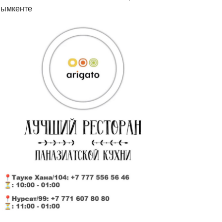
ымкенте