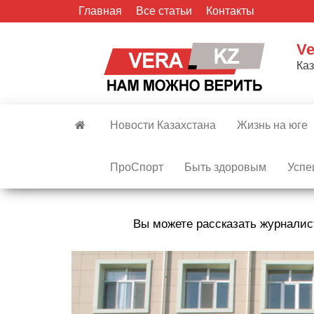
Skip
Главная
Все статьи
Контакты
to
the
Ve
content
Ка
Новости Казахстана
Жизнь на юге
ПроСпорт
Быть здоровым
Успе
Вы можете рассказать журналис