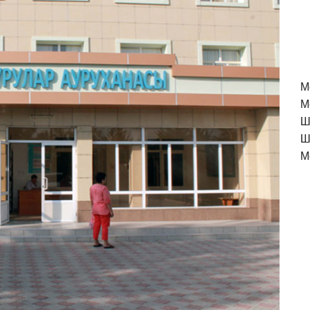
M
М
Ш
Ш
М