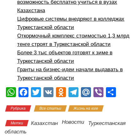
возможность бесплатно учиться в вузах
Казахстана
Цифровые системы внедряют в колледжах
Туркестанской области
Откормочный комплекс стоимостью 1,3 млрд
тенге строят в Туркестанской области
Более 3 тыс объектов готовят к зиме в
Туркестанской области
Гранты на бизнес-идеи начали выдавать в
Туркестанской области
W
F
T
V
O
T
M
Vi
О
h
a
wi
K
d
el
ail
b
тп
Рубрика
Все статьи
Жизнь на юге
at
c
tt
n
e
.R
er
р
s
e
er
o
gr
u
а
Новости
Казахстан
Туркестанская
Метки
A
b
kl
a
в
область