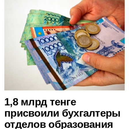
в
и
г
а
ц
и
ю
1,8 млрд тенге
присвоили бухгалтеры
отделов образования