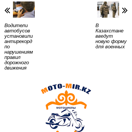
p
o
a
m
и
p
o
ss
ть
k
ni
Водители
В
ki
автобусов
Казахстане
установили
введут
антирекорд
новую форму
по
для военных
нарушениям
правил
дорожного
движения