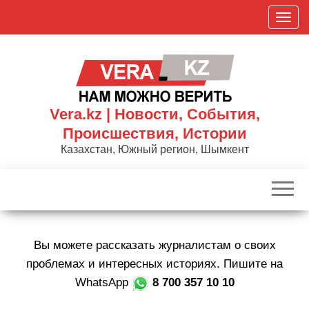
Skip
П
to
о
the
к
content
а
з
а
Vera.kz | Новости, События,
т
Происшествия, Истории
ь
Казахстан, Южный регион, Шымкент
/
С
к
р
ы
Вы можете рассказать журналистам о своих
т
ь
проблемах и интересных историях. Пишите на
н
WhatsApp
8 700 357 10 10
а