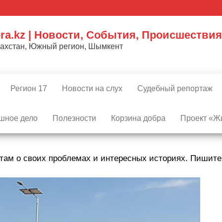
ra.kz | Новости, События, Происшествия
захстан, Южный регион, Шымкент
Регион 17
Новости на слух
Судебный репортаж
шное дело
Полезности
Корзина добра
Проект «Жи
там о своих проблемах и интересных историях. Пишит