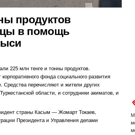
нны продуктов
нцы в помощь
рыси
ли 225 млн тенге и тонны продуктов.
 корпоративного фонда социального развития
е. Средства перечисляют и жители других
Туркестанской области, и сотрудники акиматов, и
зидент страны Касым — Жомарт Токаев,
М
трации Президента и Управления делами
м
м