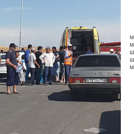
M
М
Ш
Ш
М