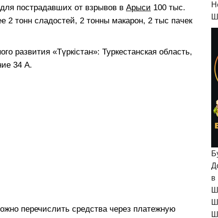
H
 для пострадавших от взрывов в
Арыси
100 тыс.
Ш
ее 2 тонн сладостей, 2 тонны макарон, 2 тыс пачек
го развития «Түркістан»: Туркестанская область,
ие 34 А.
Б
Д
в
Ш
Ш
(можно перечислить средства через платежную
Ш