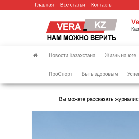
Skip
Главная
Все статьи
Контакты
to
the
Ve
content
Ка
Новости Казахстана
Жизнь на юге
ПроСпорт
Быть здоровым
Успе
Вы можете рассказать журналис