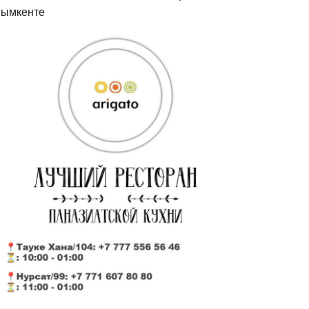
ымкенте