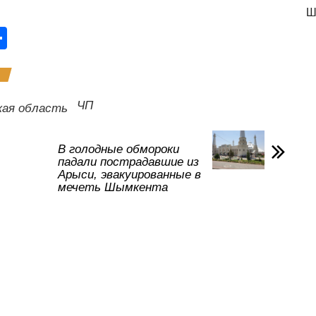
Ш
О
тп
р
а
ЧП
кая область
в
и
В голодные обмороки
падали пострадавшие из
ть
Арыси, эвакуированные в
мечеть Шымкента