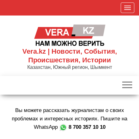
Skip
П
to
о
the
к
content
а
з
а
Vera.kz | Новости, События,
т
Происшествия, Истории
ь
Казахстан, Южный регион, Шымкент
/
С
к
р
ы
Вы можете рассказать журналистам о своих
т
ь
проблемах и интересных историях. Пишите на
н
WhatsApp
8 700 357 10 10
а