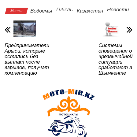
s
e
er
o
gr
u
а
Гибель
Новости
Водоемы
Казахстан
Метки
A
b
kl
a
в
p
o
a
m
и
p
o
ss
ть
Предприниматели
Системы
k
ni
Арыси, которые
оповещения о
ki
остались без
чрезвычайной
выплат после
ситуации
взрывов, получат
сработают в
компенсацию
Шымкенте