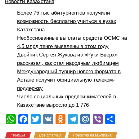
Новости Казахстана
:
Более 75 тыс абитуриентов получили
возможность бесплатно учиться в вузах
Казахстана
Необоснованные выплаты средств ОСМС на
4,5 млрд тенге выявлены в этом году
Двойник Сергея Жукова из «Руки Вверх»
рассказал, как стал народным любимцем
Международный турнир нового формата в
Астане получит официальную телеком-
поддержку
Число социальных предпринимателей в
Казахстане выросло до 1 776
W
F
T
V
O
T
M
Vi
О
h
a
wi
K
d
el
ail
b
тп
Рубрика
Все статьи
Новости Казахстана
at
c
tt
n
e
.R
er
р