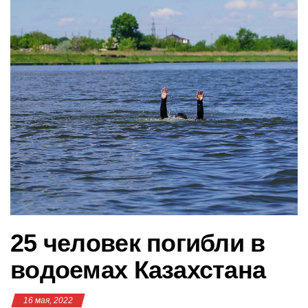
в
и
г
а
ц
и
ю
25 человек погибли в
водоемах Казахстана
16 мая, 2022