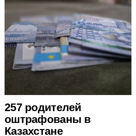
в
и
г
а
ц
и
ю
257 родителей
оштрафованы в
Казахстане