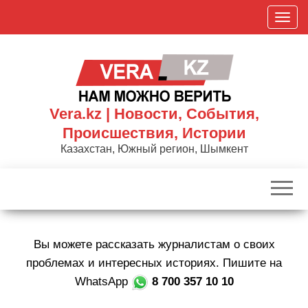
Skip
П
to
о
the
к
content
а
з
а
Vera.kz | Новости, События,
т
Происшествия, Истории
ь
Казахстан, Южный регион, Шымкент
/
С
к
р
ы
Вы можете рассказать журналистам о своих
т
ь
проблемах и интересных историях. Пишите на
н
WhatsApp
8 700 357 10 10
а