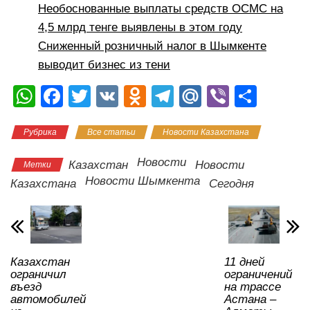
Необоснованные выплаты средств ОСМС на
4,5 млрд тенге выявлены в этом году
Сниженный розничный налог в Шымкенте
выводит бизнес из тени
W
F
T
V
O
T
M
Vi
О
h
a
wi
K
d
el
ail
b
тп
Рубрика
Все статьи
Новости Казахстана
at
c
tt
n
e
.R
er
р
s
e
er
o
gr
u
а
Новости
Казахстан
Новости
Метки
A
b
kl
a
в
Новости Шымкента
Казахстана
Сегодня
p
o
a
m
и
p
o
ss
ть
k
ni
Казахстан
11 дней
ki
ограничил
ограничений
въезд
на трассе
автомобилей
Астана –