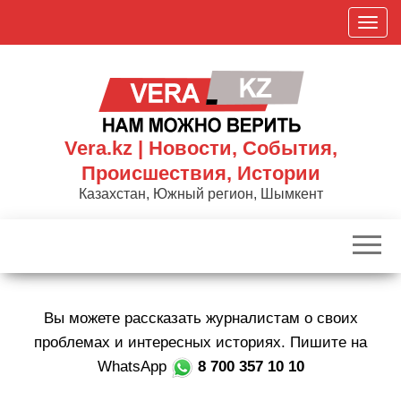
Skip
П
to
о
the
к
content
а
з
а
Vera.kz | Новости, События,
т
Происшествия, Истории
ь
Казахстан, Южный регион, Шымкент
/
С
к
р
ы
Вы можете рассказать журналистам о своих
т
ь
проблемах и интересных историях. Пишите на
н
WhatsApp
8 700 357 10 10
а