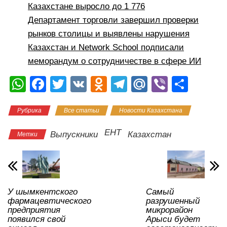
Казахстане выросло до 1 776
Департамент торговли завершил проверки
рынков столицы и выявлены нарушения
Казахстан и Network School подписали
меморандум о сотрудничестве в сфере ИИ
W
F
T
V
O
T
M
Vi
О
h
a
wi
K
d
el
ail
b
тп
Рубрика
Все статьи
Новости Казахстана
at
c
tt
n
e
.R
er
р
s
e
er
o
gr
u
а
ЕНТ
Выпускники
Казахстан
Метки
A
b
kl
a
в
p
o
a
m
и
p
o
ss
ть
У шымкентского
Самый
k
ni
фармацевтического
разрушенный
ki
предприятия
микрорайон
появился свой
Арыси будет