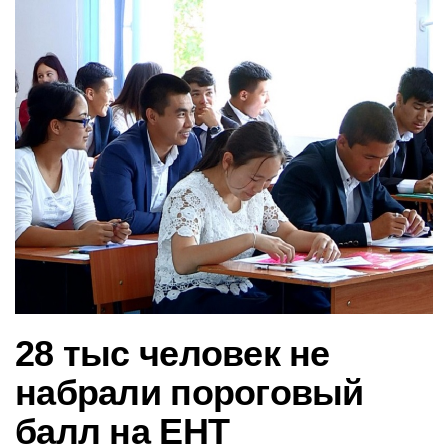
в
и
г
а
ц
и
ю
28 тыс человек не
набрали пороговый
балл на ЕНТ