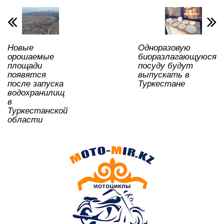
p
o
a
m
и
p
o
ss
ть
k
ni
Новые
Одноразовую
ki
орошаемые
биоразлагающуюся
площади
посуду будут
появятся
выпускать в
после запуска
Туркестане
водохранилищ
в
Туркестанской
области