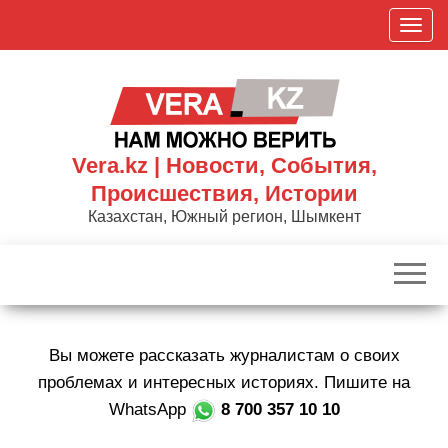
Skip
П
to
о
the
к
content
а
з
а
Vera.kz | Новости, События,
т
Происшествия, Истории
ь
Казахстан, Южный регион, Шымкент
/
С
к
р
ы
Вы можете рассказать журналистам о своих
т
ь
проблемах и интересных историях. Пишите на
н
WhatsApp
8 700 357 10 10
а