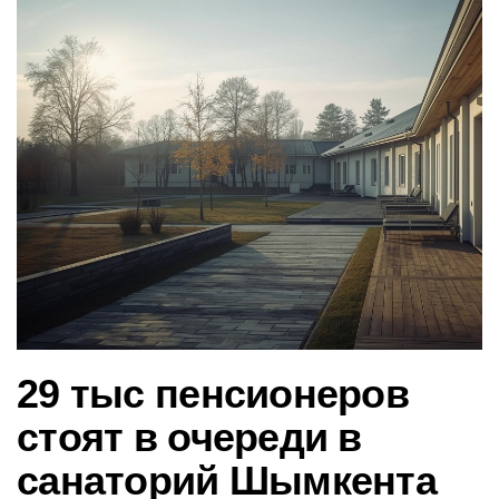
в
и
г
а
ц
и
ю
29 тыс пенсионеров
стоят в очереди в
санаторий Шымкента