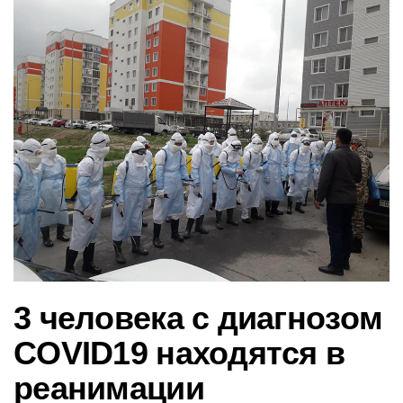
в
и
г
а
ц
и
ю
3 человека с диагнозом
COVID19 находятся в
реанимации