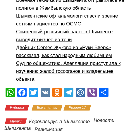
Военная техника из Шымкента отправилась на
полигон в Жамбылскую область
Шымкентские офтальмологи спасли зрение
сотням пациентов по ОСМС
Сниженный розничный налог в Шымкенте
выводит бизнес из тени
Двойник Сергея Жукова из «Руки Вверх»
рассказал, как стал народным любимцем
Суд по общежитию. Апелляция приступила к
изучению жалоб госорганов и владельцев
объекта
W
F
T
V
O
T
M
Vi
О
h
a
wi
K
d
el
ail
b
тп
Рубрика
Все статьи
Регион 17
at
c
tt
n
e
.R
er
р
s
e
er
o
gr
u
а
Новости
Коронавирус в Шымкенте
Метки
A
b
kl
a
в
Шымкента
Реанимация