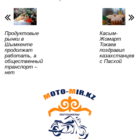
p
o
a
m
и
p
o
ss
ть
k
ni
Продуктовые
Касым-
ki
рынки в
Жомарт
Шымкенте
Токаев
продолжат
поздравил
работать, а
казахстанцев
общественный
с Пасхой
транспорт –
нет