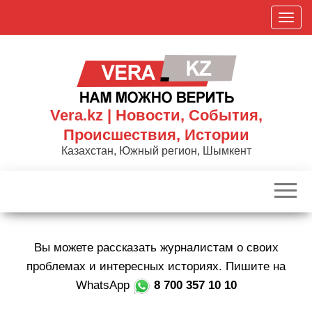
Skip
П
to
о
the
к
content
а
з
а
Vera.kz | Новости, События,
т
Происшествия, Истории
ь
Казахстан, Южный регион, Шымкент
/
С
к
р
ы
Вы можете рассказать журналистам о своих
т
ь
проблемах и интересных историях. Пишите на
н
WhatsApp
8 700 357 10 10
а