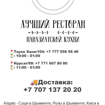
Arigato - Cуши в Шымкенте, Ролы в Шымкенте, Кукси в