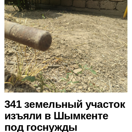
в
и
г
а
ц
и
ю
341 земельный участок
изъяли в Шымкенте
под госнужды