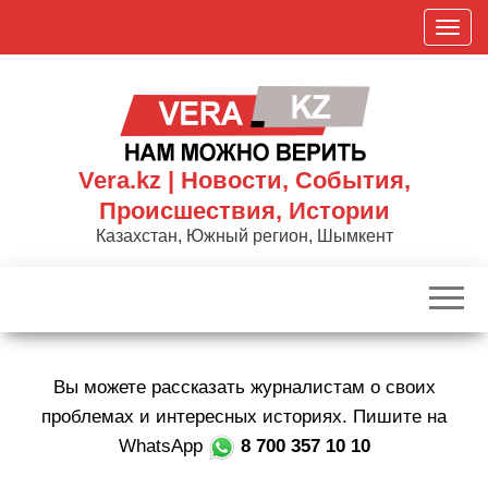
Skip
П
to
о
the
к
content
а
з
а
Vera.kz | Новости, События,
т
Происшествия, Истории
ь
Казахстан, Южный регион, Шымкент
/
С
к
р
ы
Вы можете рассказать журналистам о своих
т
ь
проблемах и интересных историях. Пишите на
н
WhatsApp
8 700 357 10 10
а