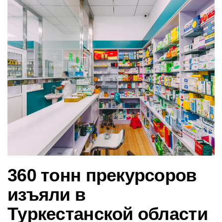
в
и
г
а
ц
и
ю
360 тонн прекурсоров
изъяли в
Туркестанской области