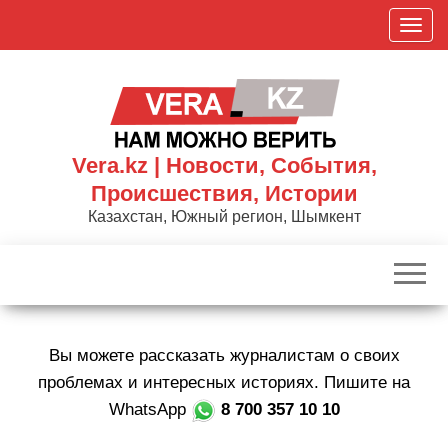
Skip
П
to
о
the
к
content
а
з
а
Vera.kz | Новости, События,
т
Происшествия, Истории
ь
Казахстан, Южный регион, Шымкент
/
С
к
р
ы
Вы можете рассказать журналистам о своих
т
ь
проблемах и интересных историях. Пишите на
н
WhatsApp
8 700 357 10 10
а