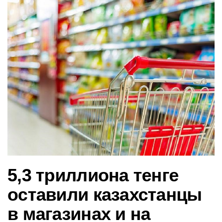
в
и
г
а
ц
и
ю
5,3 триллиона тенге
оставили казахстанцы
в магазинах и на