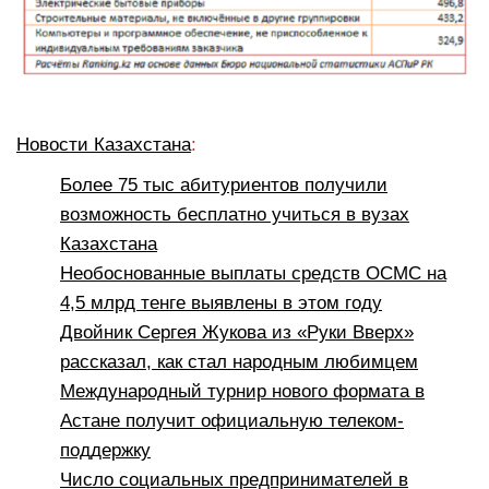
Новости Казахстана
:
Более 75 тыс абитуриентов получили
возможность бесплатно учиться в вузах
Казахстана
Необоснованные выплаты средств ОСМС на
4,5 млрд тенге выявлены в этом году
Двойник Сергея Жукова из «Руки Вверх»
рассказал, как стал народным любимцем
Международный турнир нового формата в
Астане получит официальную телеком-
поддержку
Число социальных предпринимателей в