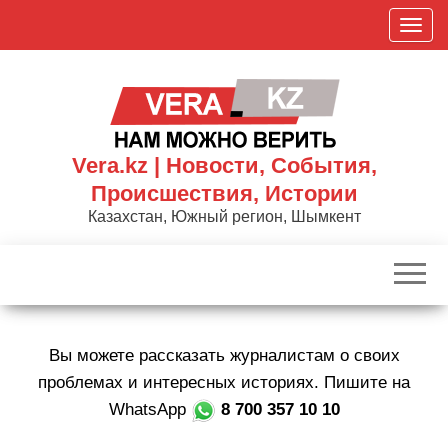
Skip
П
to
о
the
к
content
а
з
а
Vera.kz | Новости, События,
т
Происшествия, Истории
ь
Казахстан, Южный регион, Шымкент
/
С
к
р
ы
Вы можете рассказать журналистам о своих
т
ь
проблемах и интересных историях. Пишите на
н
WhatsApp
8 700 357 10 10
а