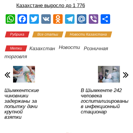
Казахстане выросло до 1 776
W
F
T
V
O
T
M
Vi
О
h
a
wi
K
d
el
ail
b
тп
Рубрика
Все статьи
Новости Казахстана
at
c
tt
n
e
.R
er
р
s
e
er
o
gr
u
а
Новости
Казахстан
Розничная
Метки
A
b
kl
a
в
торговля
p
o
a
m
и
p
o
ss
ть
k
ni
Шымкентские
В Шымкенте 242
ki
чиновники
человека
задержаны за
госпитализированы
попытку дачи
в инфекционный
крупной
стационар
взятки