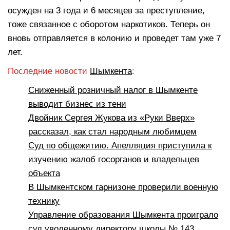
осужден на 3 года и 6 месяцев за преступление,
тоже связанное с оборотом наркотиков. Теперь он
вновь отправляется в колонию и проведет там уже 7
лет.
Последние новости
Шымкента
:
Сниженный розничный налог в Шымкенте
выводит бизнес из тени
Двойник Сергея Жукова из «Руки Вверх»
рассказал, как стал народным любимцем
Суд по общежитию. Апелляция приступила к
изучению жалоб госорганов и владельцев
объекта
В Шымкентском гарнизоне проверили военную
технику
Управление образования Шымкента проиграло
суд уволенному директору школы № 143