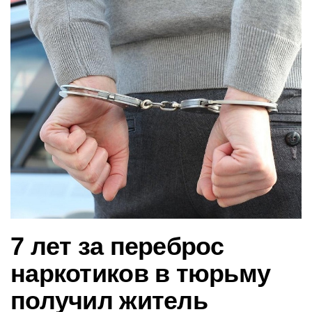
в
и
г
а
ц
и
ю
7 лет за переброс
наркотиков в тюрьму
получил житель