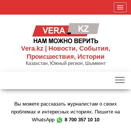
Skip
П
to
о
the
к
content
а
з
а
Vera.kz | Новости, События,
т
Происшествия, Истории
ь
Казахстан, Южный регион, Шымкент
/
С
к
р
ы
Вы можете рассказать журналистам о своих
т
ь
проблемах и интересных историях. Пишите на
н
WhatsApp
8 700 357 10 10
а