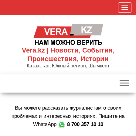
Skip
П
to
о
the
к
content
а
з
а
Vera.kz | Новости, События,
т
Происшествия, Истории
ь
Казахстан, Южный регион, Шымкент
/
С
к
р
ы
Вы можете рассказать журналистам о своих
т
ь
проблемах и интересных историях. Пишите на
н
WhatsApp
8 700 357 10 10
а