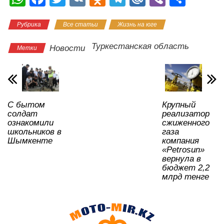
h
a
wi
K
d
el
ail
b
тп
Рубрика
Все статьи
Жизнь на юге
at
c
tt
n
e
.R
er
р
s
e
er
o
gr
u
а
Туркестанская область
Новости
Метки
A
b
kl
a
в
p
o
a
m
и
p
o
ss
ть
С бытом
Крупный
k
ni
солдат
реализатор
ki
ознакомили
сжиженного
школьников в
газа
Шымкенте
компания
«Petrosun»
вернула в
бюджет 2,2
млрд тенге