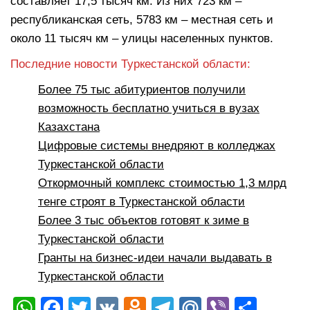
составляет 17,5 тысяч км. Из них 723 км –
республиканская сеть, 5783 км – местная сеть и
около 11 тысяч км – улицы населенных пунктов.
Последние новости Туркестанской области:
Более 75 тыс абитуриентов получили
возможность бесплатно учиться в вузах
Казахстана
Цифровые системы внедряют в колледжах
Туркестанской области
Откормочный комплекс стоимостью 1,3 млрд
тенге строят в Туркестанской области
Более 3 тыс объектов готовят к зиме в
Туркестанской области
Гранты на бизнес-идеи начали выдавать в
Туркестанской области
W
F
T
V
O
T
M
Vi
О