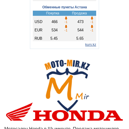
Мотосалон Honda в Шымкенте, Продажа мотоциклов