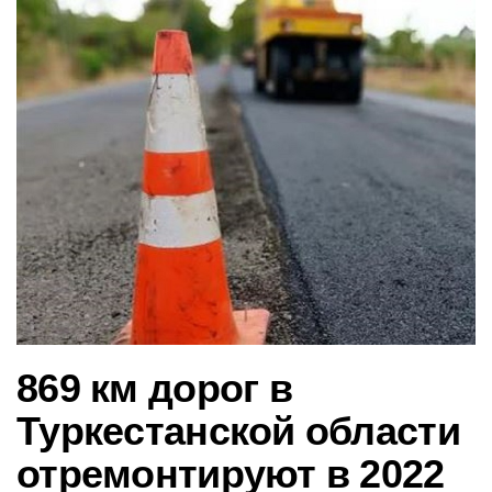
в
и
г
а
ц
и
ю
869 км дорог в
Туркестанской области
отремонтируют в 2022