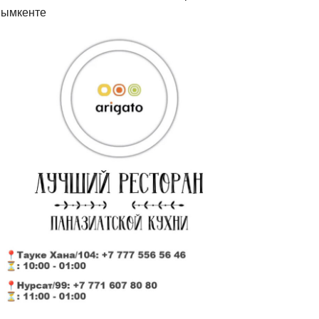
ымкенте