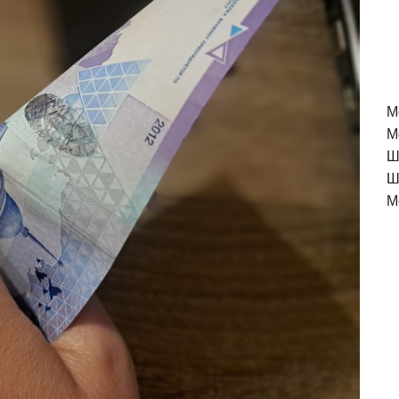
M
М
Ш
Ш
М