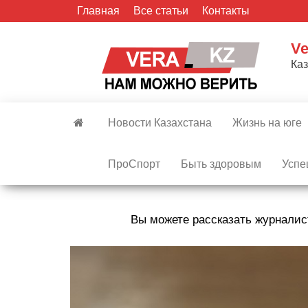
Skip
Главная
Все статьи
Контакты
to
the
Ve
content
Ка
Новости Казахстана
Жизнь на юге
ПроСпорт
Быть здоровым
Успе
Вы можете рассказать журналис