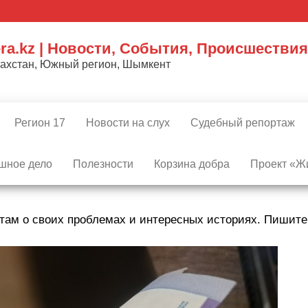
ra.kz | Новости, События, Происшествия
захстан, Южный регион, Шымкент
Регион 17
Новости на слух
Судебный репортаж
шное дело
Полезности
Корзина добра
Проект «Жи
там о своих проблемах и интересных историях. Пишит