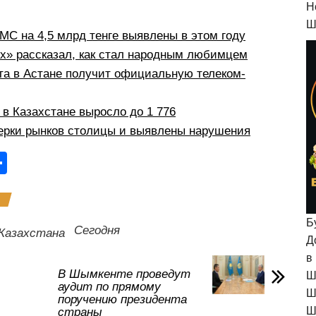
H
Ш
С на 4,5 млрд тенге выявлены в этом году
рх» рассказал, как стал народным любимцем
а в Астане получит официальную телеком-
в Казахстане выросло до 1 776
ерки рынков столицы и выявлены нарушения
О
тп
р
Б
а
Сегодня
Казахстана
Д
в
в
и
В Шымкенте проведут
Ш
аудит по прямому
ть
Ш
поручению президента
Ш
страны