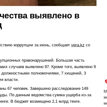
ичества выявлено в
ц
йствию коррупции за июнь, сообщает
vera.kz
со
ррупционных правонарушений. Большая часть
аких случаев выявлено 97. Кроме того, выявлено 9
й должностными полномочиями, 7 хищений, 3
я власти.
ны 67 человек. Завершено расследование 149
М
 суды. По данным ведомства сумма ущерба из-за
м
енге. В бюджет возмещено 2,1 млрд тенге.
м