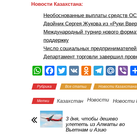
Новости Казахстана:
Необоснованные выплаты средств ОСМ
Двойник Сергея Жукова из «Руки Вве
Международный турнир нового формат
поддержку
Число социальных предпринимателей 
Департамент торговли завершил пров
W
F
T
V
O
T
M
Vi
h
a
wi
K
d
el
ail
b
Рубрика
Все статьи
Новости Казахстана
at
c
tt
n
e
.R
er
s
e
er
o
gr
u
Новости
Казахстан
Новости 
Метки
A
b
kl
a
p
o
a
m
3 дня, чтобы дешево
улететь из Алматы во
p
o
ss
Вьетнам и Азию