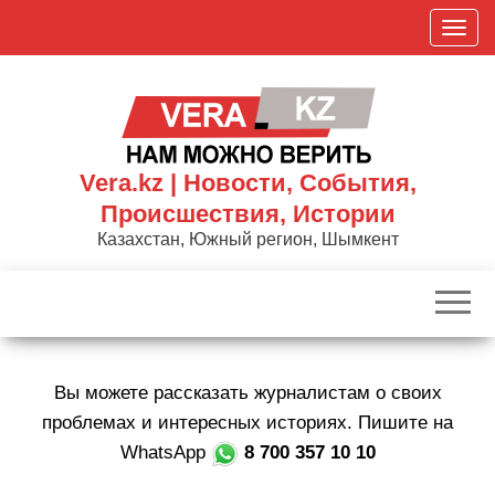
Skip
П
to
о
the
к
content
а
з
а
Vera.kz | Новости, События,
т
Происшествия, Истории
ь
Казахстан, Южный регион, Шымкент
/
С
к
р
ы
Вы можете рассказать журналистам о своих
т
ь
проблемах и интересных историях. Пишите на
н
WhatsApp
8 700 357 10 10
а