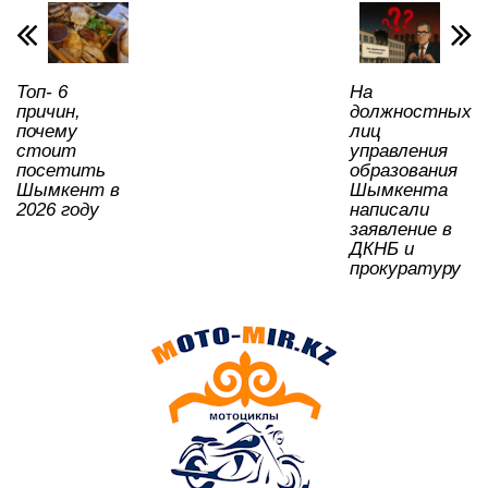
p
o
ss
ть
k
ni
ki
Топ- 6
На
причин,
должностных
почему
лиц
стоит
управления
посетить
образования
Шымкент в
Шымкента
2026 году
написали
заявление в
ДКНБ и
прокуратуру