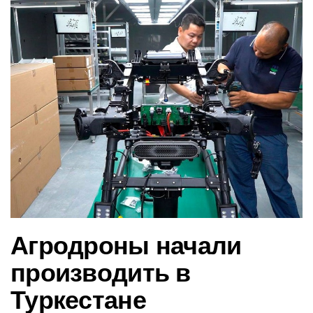
в
и
г
а
ц
и
ю
Агродроны начали
производить в
Туркестане