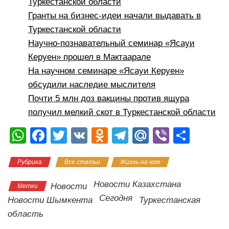
Туркестанской области
Гранты на бизнес-идеи начали выдавать в
Туркестанской области
Научно-познавательный семинар «Ясауи
Керуен» прошел в Мактаарале
На научном семинаре «Ясауи Керуен»
обсудили наследие мыслителя
Почти 5 млн доз вакцины против ящура
получил мелкий скот в Туркестанской области
W
F
T
V
O
T
M
Vi
О
h
a
wi
K
d
el
ail
b
тп
Рубрика
Все статьи
Жизнь на юге
at
c
tt
n
e
.R
er
р
s
e
er
o
gr
u
а
Новости Казахстана
Новости
Метки
A
b
kl
a
в
Сегодня
Новости Шымкента
Туркестанская
p
o
a
m
и
область