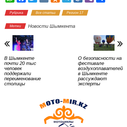
h
a
wi
K
d
el
ail
b
тп
Рубрика
Все статьи
Регион 17
at
c
tt
n
e
.R
er
р
s
e
er
o
gr
u
а
Новости Шымкента
Метки
A
b
kl
a
в
p
o
a
m
и
p
o
ss
ть
В Шымкенте
О безопасности на
k
ni
почти 20 тыс
фестивале
ki
человек
воздухоплавателей
поддержали
в Шымкенте
переименование
рассуждают
столицы
эксперты