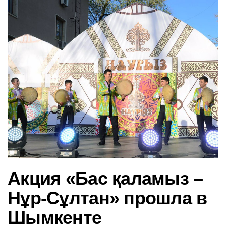
в
и
г
а
ц
и
ю
Акция «Бас қаламыз –
Нұр-Сұлтан» прошла в
Шымкенте