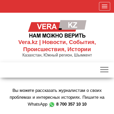
Skip
П
to
о
the
к
content
а
з
а
Vera.kz | Новости, События,
т
Происшествия, Истории
ь
Казахстан, Южный регион, Шымкент
/
С
к
р
ы
Вы можете рассказать журналистам о своих
т
ь
проблемах и интересных историях. Пишите на
н
WhatsApp
8 700 357 10 10
а