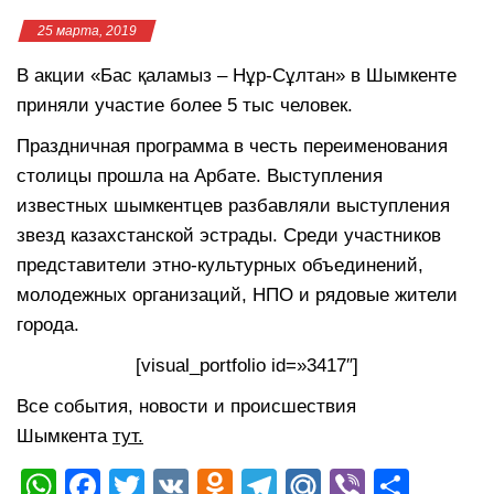
25 марта, 2019
В акции «Бас қаламыз – Нұр-Сұлтан» в Шымкенте
приняли участие более 5 тыс человек.
Праздничная программа в честь переименования
столицы прошла на Арбате. Выступления
известных шымкентцев разбавляли выступления
звезд казахстанской эстрады. Среди участников
представители этно-культурных объединений,
молодежных организаций, НПО и рядовые жители
города.
[visual_portfolio id=»3417″]
Все события, новости и происшествия
Шымкента
тут.
W
F
T
V
O
T
M
Vi
О