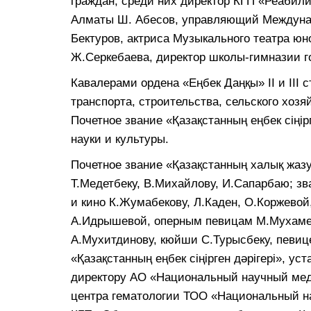
граждан, среди них директор КГП «Реабил
Алматы Ш. Абесов, управляющий Междуна
Бектуров, актриса Музыкального театра юн
Ж.Серкебаева, директор школы-гимназии г
Кавалерами ордена «Еңбек Даңқы» ІІ и ІІІ
транспорта, строительства, сельского хозя
Почетное звание «Қазақстанның еңбек сіңі
науки и культуры.
Почетное звание «Қазақстанның халық жа
Т.Медетбеку, В.Михайлову, И.Сапарбаю; зва
и кино К.Жумабекову, Л.Каден, О.Коржевой
А.Идрышевой, оперным певицам М.Мухаме
А.Мухитдинову, кюйши С.Турысбеку, певице
«Қазақстанның еңбек сіңірген дәрігері», у
директору АО «Национальный научный мед
центра гематологии ТОО «Национальный на