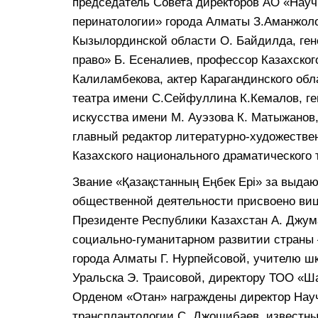
председатель Совета директоров АО «Науч
перинатологии» города Алматы З.Аманжол
Кызылординской области О. Байдилда, ген
право» Б. Есеналиев, профессор Казахског
Калиламбекова, актер Карагандинского обл
театра имени С.Сейфуллина К.Кемалов, ге
искусства имени М. Ауэзова К. Матыжанов
главный редактор литературно-художестве
Казахского национального драматического 
Звание «Қазақстанның Еңбек Ері» за выдаю
общественной деятельности присвоено ви
Президенте Республики Казахстан А. Джу
социально-гуманитарном развитии страны
города Алматы Г. Нурпейсовой, учителю ш
Уральска Э. Траисовой, директору ТОО «Ша
Орденом «Отан» награждены директор Науч
трансплантологии С. Джошибаев, известны