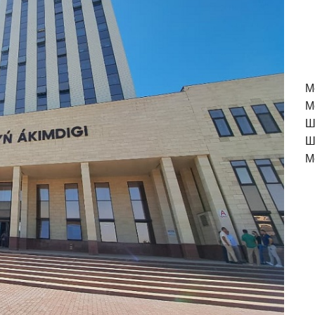
M
М
Ш
Ш
М