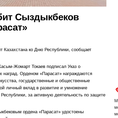
бит Сыздыкбеков
расат»
нт Казахстана ко Дню Республики, сообщает
Касым-Жомарт Токаев подписал Указ о
х наград. Орденом «Парасат» награждаются
скусства, государственные и общественные
шой личный вклад в развитие и умножение
 Республики, за активную деятельность по защите
М
м
кбековым ордена «Парасат» удостоены
м