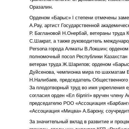
Оразалин.
Орденом «Барыс» І степени отмечены зам
А.Рау, артист Государственной академичес
Р. Баглановой Н.Онербай, ветераны труда К
С.Шакрат, а также руководитель междунаро
Persona города Алматы В.Локшин; орденом
полномочный посол Республики Казахстан 
ветеран труда Ж.Шарипов; орденом «Барыс»
Дуйсенова, чемпионка мира по шахматам 
Н.Налибаев, председатель Общественного 
За плодотворный труд во имя укрепления 
согласия орден «Ел бірлігі» вручен члену 
председателю РОО «Ассоциация «Барбанг»
«Ассоциация «Мицва» А.Барону, соучреди
За значительный вклад в развитие и процв