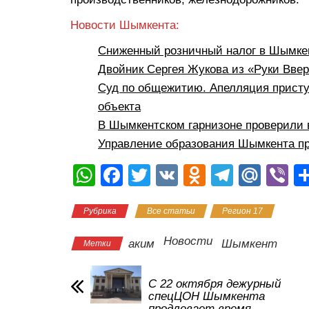
Новости Шымкента:
Сниженный розничный налог в Шымкен
Двойник Сергея Жукова из «Руки Вве
Суд по общежитию. Апелляция присту
объекта
В Шымкентском гарнизоне проверили 
Управление образования Шымкента пр
W
F
T
V
O
T
M
Vi
h
a
wi
K
d
el
ail
b
Рубрика
Все статьи
Регион 17
at
c
tt
n
e
.R
er
s
e
er
o
gr
u
Новости
аким
Шымкент
Метки
A
b
kl
a
p
o
a
m
С 22 октября дежурный
спецЦОН Шымкента
p
o
ss
продлевает время