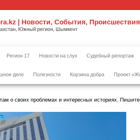
ra.kz | Новости, События, Происшествия
захстан, Южный регион, Шымкент
Регион 17
Новости на слух
Судебный репортаж
шное дело
Полезности
Корзина добра
Проект «Жи
там о своих проблемах и интересных историях. Пишит