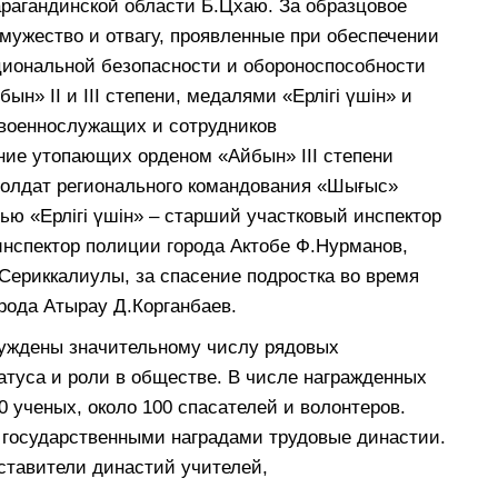
рагандинской области Б.Цхаю. За образцовое
 мужество и отвагу, проявленные при обеспечении
ациональной безопасности и обороноспособности
бын» II и III степени, медалями «Ерлігі үшін» и
а военнослужащих и сотрудников
ение утопающих орденом «Айбын» ІІІ степени
солдат регионального командования «Шығыс»
ю «Ерлігі үшін» – старший участковый инспектор
инспектор полиции города Актобе Ф.Нурманов,
Сериккалиулы, за спасение подростка во время
рода Атырау Д.Корганбаев.
суждены значительному числу рядовых
атуса и роли в обществе. В числе награжденных
0 ученых, около 100 спасателей и волонтеров.
 государственными наградами трудовые династии.
ставители династий учителей,