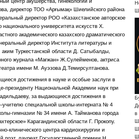
ный центр акушерства, гинекологии и
H
ова, директор ТОО «Арғымақ» Шиелийского района
Ш
еральный директор РОО «Казахстанское авторское
о национального университета искусств Х.
астного академического казахского драматического
неральный директор Института литературы и
, аким Туркестанской области Д. Сатыбалды,
нного журнала «Мағжан» Ж.Сулейменов, актриса
театра имени М. Ауэзова Д.Темирсултанова.
щиеся достижения в науке и особые заслуги в
це-президенту Национальной Академии наук при
мадильдаеву, за выдающиеся достижения в
Б
 –учителю специальной школы-интерната № 4
Д
колы-гимназии № 34 имени А. Тайманова города
в
хтерское» Карагандинской области Г. Прокопу.
Ш
Ш
но-клинического центра кардиохирургии и
Ш
й поэт, лауреат Государственной премии Н.