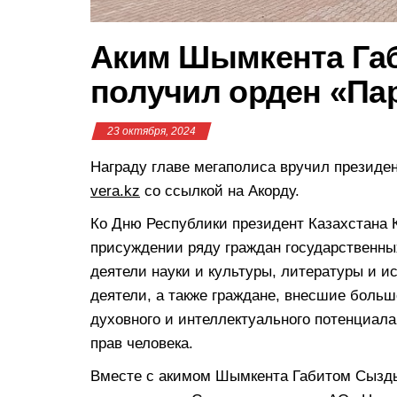
Аким Шымкента Га
получил орден «Па
23 октября, 2024
Награду главе мегаполиса вручил президе
vera.kz
со ссылкой на Акорду.
Ко Дню Республики президент Казахстана 
присуждении ряду граждан государственны
деятели науки и культуры, литературы и и
деятели, а также граждане, внесшие боль
духовного и интеллектуального потенциала
прав человека.
Вместе с акимом Шымкента Габитом Сызды