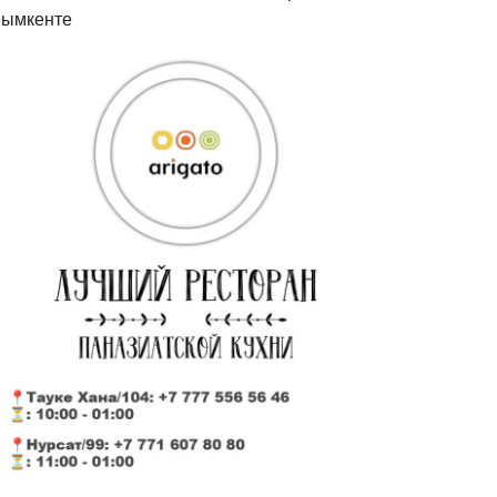
ымкенте