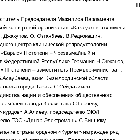
Ш
еститель Председателя Мажилиса Парламента
кой концертной организации «Қазақконцерт» имени
. Джакупов, О. Озганбаев, В.Редкокашин,
дного центра клинической репродуктологии
 «Барыс» IІ степени – Чрезвычайный и
в Федеративной Республике Германия Н.Онжанов,
 IІI степени – заместитель Премьер-министра Т.
Б.Асаубаева, аким Кызылординской области
совета города Тараза С.Сейдазимов.
единства нации и обеспечения общественного
Ассамблеи народа Казахстана С.Героеву,
 курдов» А.Алиеву, председателю ОЮЛ
телю ТОО «Динар-Электромаш» С.Вишняку.
етание страны орденом «Құрмет» награжден ряд