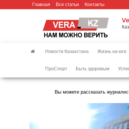
Skip
Главная
Все статьи
Контакты
to
the
Ve
content
Ка
Новости Казахстана
Жизнь на юге
ПроСпорт
Быть здоровым
Успе
Вы можете рассказать журналис