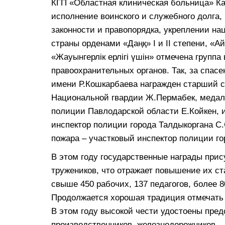
КГП «Областная клиническая больница» Ка
исполнение воинского и служебного долга,
законности и правопорядка, укреплении н
страны орденами «Даңқ» I и II степени, «Ай
«Жауынгерлік ерлігі үшін» отмечена групп
правоохранительных органов. Так, за спас
имени Р.Кошкарбаева награжден старший 
Национальной гвардии Ж.Пермабек, медаль
полиции Павлодарской области Е.Койкен, 
инспектор полиции города Талдыкоргана С.
пожара – участковый инспектор полиции го
В этом году государственные награды при
тружеников, что отражает повышение их ст
свыше 450 рабочих, 137 педагогов, более 8
Продолжается хорошая традиция отмечать
В этом году высокой чести удостоены пред
производственников, железнодорожников.