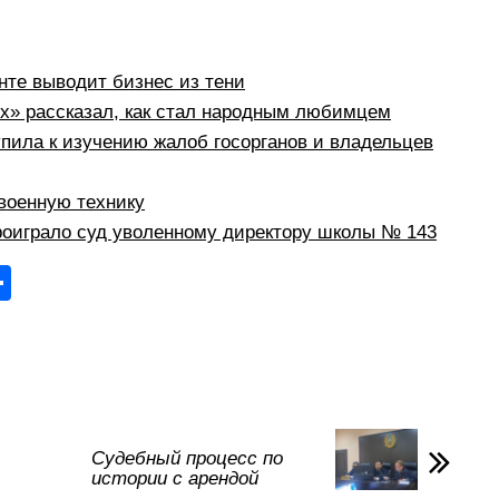
те выводит бизнес из тени
рх» рассказал, как стал народным любимцем
пила к изучению жалоб госорганов и владельцев
военную технику
оиграло суд уволенному директору школы № 143
О
тп
р
а
в
и
Судебный процесс по
истории с арендой
ть