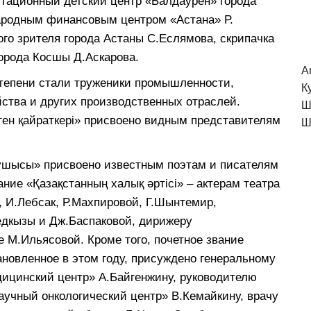
итационный детский центр «Балдаурен» города
родным финансовым центром «Астана» Р.
ого зрителя города Астаны С.Еслямова, скрипачка
орода Косшы Д.Аскарова.
A
 степени стали труженики промышленности,
К
йства и других производственных отраслей.
Ш
рген қайраткері» присвоено видным представителям
Ш
зушысы» присвоено известным поэтам и писателям
ние «Қазақстанның халық әртісі» – актерам театра
, И.Лебсак, Р.Махпировой, Г.Шынтемир,
дкызы и Дж.Баспаковой, дирижеру
 М.Ильясовой. Кроме того, почетное звание
становленное в этом году, присуждено генеральному
ицинский центр» А.Байгенжину, руководителю
учный онкологический центр» В.Кемайкину, врачу