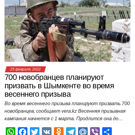
s
e
er
o
gr
u
р
A
b
kl
a
а
p
o
a
m
в
p
o
ss
и
k
ni
т
ki
ь
25 февраля, 2022
700 новобранцев планируют
призвать в Шымкенте во время
весеннего призыва
Во время весеннего призыва планируют призвать 700
новобранцев, сообщает vera.kz Весенняя призывная
кампания начнется с 1 марта. Продлится она до…
W
F
T
V
O
T
M
Vi
О