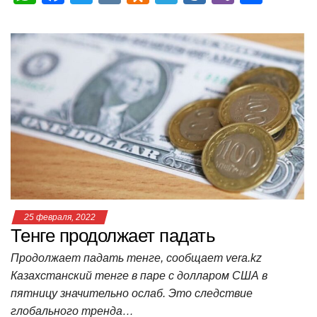
h
a
wi
K
d
el
ail
b
т
at
c
tt
n
e
.R
er
п
s
e
er
o
gr
u
р
A
b
kl
a
а
p
o
a
m
в
p
o
ss
и
k
ni
т
ki
ь
25 февраля, 2022
Тенге продолжает падать
Продолжает падать тенге, сообщает vera.kz
Казахстанский тенге в паре с долларом США в
пятницу значительно ослаб. Это следствие
глобального тренда…