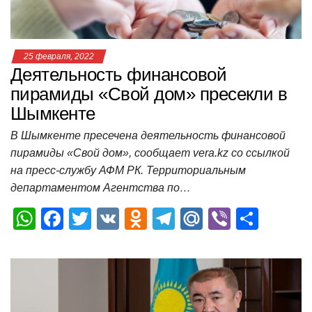
ki
ь
25 февраля, 2022
Деятельность финансовой
пирамиды «Свой дом» пресекли в
Шымкенте
В Шымкенте пресечена деятельность финансовой
пирамиды «Свой дом», сообщает vera.kz со ссылкой
на пресс-службу АФМ РК. Территориальным
департаментом Агентства по…
W
F
T
V
O
T
M
Vi
О
h
a
wi
K
d
el
ail
b
т
at
c
tt
n
e
.R
er
п
s
e
er
o
gr
u
р
A
b
kl
a
а