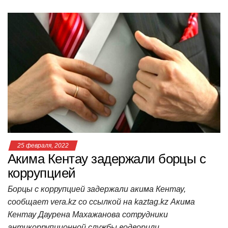
h
a
wi
K
d
el
ail
b
т
at
c
tt
n
e
.R
er
п
s
e
er
o
gr
u
р
A
b
kl
a
а
p
o
a
m
в
p
o
ss
и
k
ni
т
ki
ь
25 февраля, 2022
Акима Кентау задержали борцы с
коррупцией
Борцы с коррупцией задержали акима Кентау,
сообщает vera.kz со ссылкой на kaztag.kz Акима
Кентау Даурена Махажанова сотрудники
антикоррупционной службы водворили…