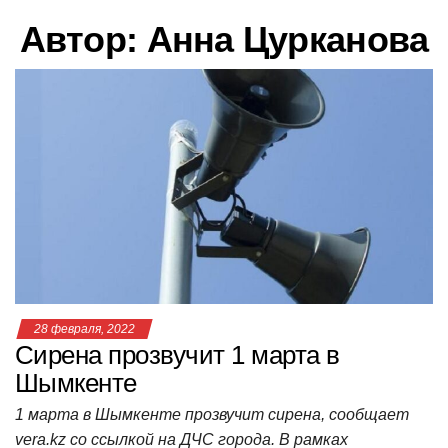
в
Автор:
Анна Цурканова
и
г
а
ц
и
ю
28 февраля, 2022
Сирена прозвучит 1 марта в
Шымкенте
1 марта в Шымкенте прозвучит сирена, сообщает
vera.kz со ссылкой на ДЧС города. В рамках