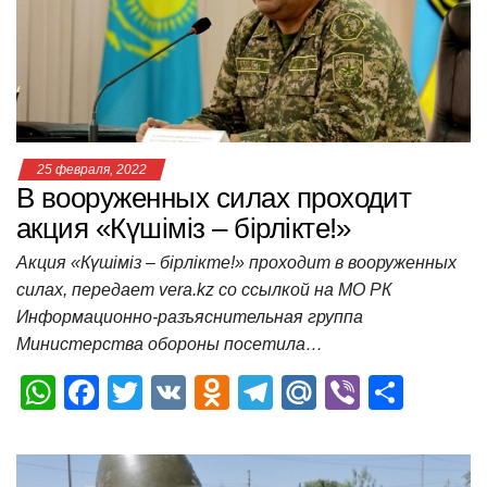
p
o
ss
и
k
ni
т
ki
ь
25 февраля, 2022
В вооруженных силах проходит
акция «Күшіміз – бірлікте!»
Акция «Күшіміз – бірлікте!» проходит в вооруженных
силах, передает vera.kz со ссылкой на МО РК
Информационно-разъяснительная группа
Министерства обороны посетила…
W
F
T
V
O
T
M
Vi
О
h
a
wi
K
d
el
ail
b
т
at
c
tt
n
e
.R
er
п