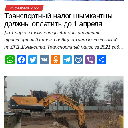
25 февраля, 2022
Транспортный налог шымкентцы
должны оплатить до 1 апреля
До 1 апреля шымкентцы должны оплатить
транспортный налог, сообщает vera.kz со ссылкой
на ДГД Шымкента. Транспортный налог за 2021 год…
W
F
T
V
O
T
M
Vi
О
h
a
wi
K
d
el
ail
b
т
at
c
tt
n
e
.R
er
п
s
e
er
o
gr
u
р
A
b
kl
a
а
p
o
a
m
в
p
o
ss
и
k
ni
т