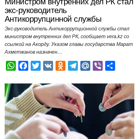
Министром внутренних дел РК стал
экс-руководитель
Антикоррупцинной службы
Экс-руководитель Антикоррупционной службы стал
министром внутренних дел РК, сообщает vera.kz со
ссылкой на Акорду. Указом главы государства Марат
Ахметжанов назначен…
W
F
T
V
O
T
M
Vi
О
h
a
wi
K
d
el
ail
b
т
at
c
tt
n
e
.R
er
п
s
e
er
o
gr
u
р
A
b
kl
a
а
p
o
a
m
в
p
o
ss
и
k
ni
т