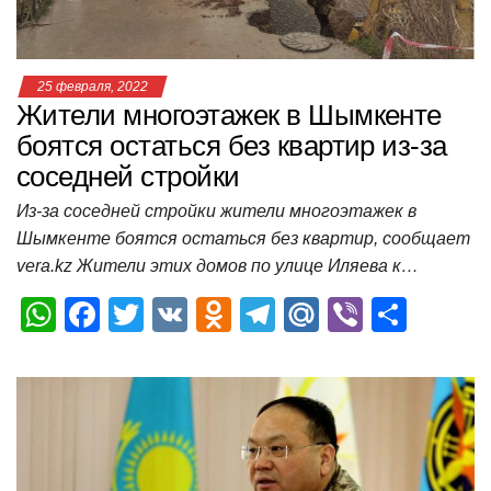
ki
ь
25 февраля, 2022
Жители многоэтажек в Шымкенте
боятся остаться без квартир из-за
соседней стройки
Из-за соседней стройки жители многоэтажек в
Шымкенте боятся остаться без квартир, сообщает
vera.kz Жители этих домов по улице Иляева к…
W
F
T
V
O
T
M
Vi
О
h
a
wi
K
d
el
ail
b
т
at
c
tt
n
e
.R
er
п
s
e
er
o
gr
u
р
A
b
kl
a
а
p
o
a
m
в