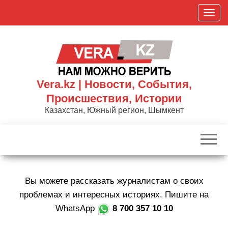
Skip
П
to
о
the
к
content
а
з
а
Vera.kz | Новости, События,
т
Происшествия, Истории
ь
Казахстан, Южный регион, Шымкент
/
С
к
р
ы
Вы можете рассказать журналистам о своих
т
ь
проблемах и интересных историях. Пишите на
н
WhatsApp
8 700 357 10 10
а