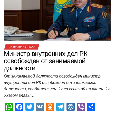
p
o
a
m
в
p
o
ss
и
k
ni
т
ki
ь
25 февраля, 2022
Министр внутренних дел РК
освобожден от занимаемой
должности
От занимаемой должности освобожден министр
внутренних дел РК освобожден от занимаемой
должности, сообщает vera.kz со ссылкой на akorda.kz
Указом главы…
W
F
T
V
O
T
M
Vi
О