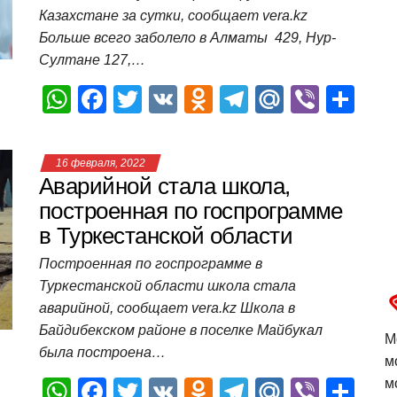
Казахстане за сутки, сообщает vera.kz
k
ni
т
Больше всего заболело в Алматы 429, Нур-
ki
ь
Султане 127,…
W
F
T
V
O
T
M
Vi
О
h
a
wi
K
d
el
ail
b
т
at
c
tt
n
e
.R
er
п
16 февраля, 2022
s
e
er
o
gr
u
р
Аварийной стала школа,
A
b
kl
a
а
построенная по госпрограмме
в Туркестанской области
p
o
a
m
в
p
o
ss
и
Построенная по госпрограмме в
Туркестанской области школа стала
k
ni
т
аварийной, сообщает vera.kz Школа в
ki
ь
Байдибекском районе в поселке Майбукал
М
была построена…
м
W
F
T
V
O
T
M
Vi
О
м