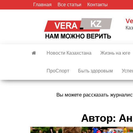
Skip
Главная
Все статьи
Контакты
to
the
Ve
content
Ка
Новости Казахстана
Жизнь на юге
ПроСпорт
Быть здоровым
Успе
Вы можете рассказать журналис
Автор:
Ан