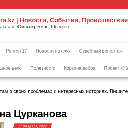
ra.kz | Новости, События, Происшествия
захстан, Южный регион, Шымкент
Регион 17
Новости на слух
Судебный репортаж
шное дело
Полезности
Корзина добра
Проект «Жи
там о своих проблемах и интересных историях. Пишит
на Цурканова
17 февраля, 2022