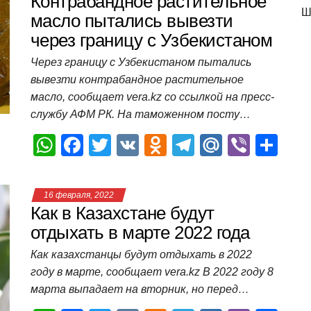
s
e
er
o
gr
u
р
Контрабандное растительное
Ш
A
b
kl
a
а
масло пытались вывезти
через границу с Узбекистаном
p
o
a
m
в
p
o
ss
и
Через границу с Узбекистаном пытались
вывезти контрабандное растительное
k
ni
т
масло, сообщает vera.kz со ссылкой на пресс-
ki
ь
службу АФМ РК. На таможенном посту…
W
F
T
V
O
T
M
Vi
О
h
a
wi
K
d
el
ail
b
т
at
c
tt
n
e
.R
er
п
16 февраля, 2022
s
e
er
o
gr
u
р
Как в Казахстане будут
A
b
kl
a
а
отдыхать в марте 2022 года
p
o
a
m
в
Как казахстанцы будут отдыхать в 2022
году в марте, сообщает vera.kz В 2022 году 8
p
o
ss
и
марта выпадает на вторник, но перед…
k
ni
т