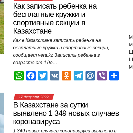
Как записать ребенка на
бесплатные кружки и
спортивные секции в
Казахстане
M
Как в Казахстане записать ребенка на
М
бесплатные кружки и спортивные секции,
Ш
сообщает vera.kz Записать ребенка в
Ш
возрасте от 4 до…
М
W
F
T
V
O
T
M
Vi
О
h
a
wi
K
d
el
ail
b
т
at
c
tt
n
e
.R
er
п
17 февраля, 2022
s
e
er
o
gr
u
р
В Казахстане за сутки
A
b
kl
a
а
выявлено 1 349 новых случаев
коронавируса
p
o
a
m
в
p
o
ss
и
1 349 новых случаев коронавируса выявлено в