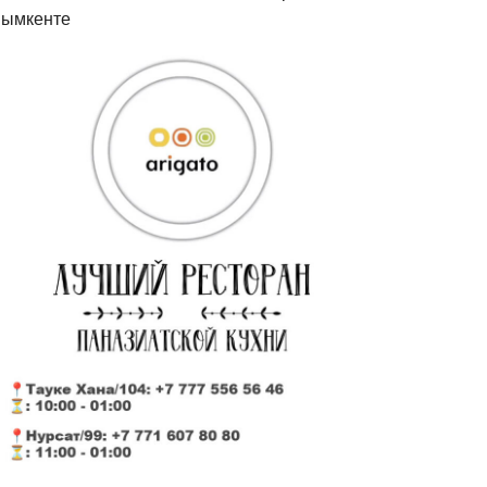
ымкенте