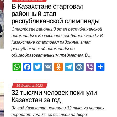
s
e
er
o
gr
u
р
В Казахстане стартовал
A
b
kl
a
а
районный этап
республиканской олимпиады
p
o
a
m
в
p
o
ss
и
Стартовал районный этап республиканской
олимпиады в Казахстане, сообщает vera.kz В
k
ni
т
Казахстане стартовал районный этап
ki
ь
республиканской олимпиады по
общеобразовательным предметам. В…
W
F
T
V
O
T
M
Vi
О
h
a
wi
K
d
el
ail
b
т
at
c
tt
n
e
.R
er
п
16 февраля, 2022
s
e
er
o
gr
u
р
32 тысячи человек покинули
A
b
kl
a
а
Казахстан за год
p
o
a
m
в
За год Казахстан покинули 32 тысячи человек,
передает vera.kz со ссылкой на Бюро