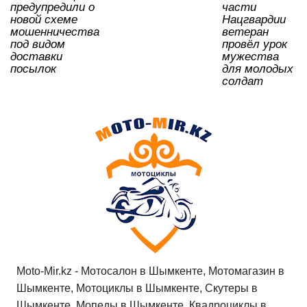
ki
предупредили о
части
новой схеме
Нацгвардии
мошенничества
ветеран
под видом
провёл урок
доставки
мужества
посылок
для молодых
солдат
Moto-Mir.kz - Мотосалон в Шымкенте, Мотомагазин в
Шымкенте, Мотоциклы в Шымкенте, Скутеры в
Шымкенте, Мопеды в Шымкенте, Квадроциклы в