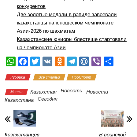
конкурентов
Две золотые медали в рапиде завоевали
казахстанцы на юношеском чемпионате
Азии-2026 по шахматам
Казахстанские юниоры блестяще стартовали
на чемпионате Азии
W
F
T
V
O
T
M
Vi
О
h
a
wi
K
d
el
ail
b
тп
Рубрика
Все статьи
ПроСпорт
at
c
tt
n
e
.R
er
р
s
e
er
o
gr
u
а
Новости
Казахстан
Новости
Метки
A
b
kl
a
в
Сегодня
Казахстана
p
o
a
m
и
p
o
ss
ть
k
ni
Казахстанцев
В воинской