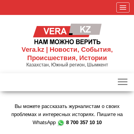
Skip
П
to
о
the
к
content
а
з
а
Vera.kz | Новости, События,
т
Происшествия, Истории
ь
Казахстан, Южный регион, Шымкент
/
С
к
р
ы
Вы можете рассказать журналистам о своих
т
ь
проблемах и интересных историях. Пишите на
н
WhatsApp
8 700 357 10 10
а