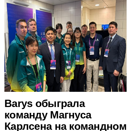
в
и
г
а
ц
и
ю
Barys обыграла
команду Магнуса
Карлсена на командном