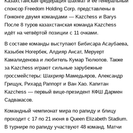
Казахстанская федерация шахмат и её генеральный
спонсор Freedom Holding Corp. представлены в
Гонконге двумя командами — Kazchess и Barys
После 8 туров казахстанская команда Kazсhess
идёт на четвёртой позиции с 11 очками.
В составе команды выступают Бибисара Асаубаева,
Казыбек Ногербек, Алдияр Ансат, Меруерт
Камалиденова и любитель Кумар Тюлюпов. Также
за Kazсhess играют сильные зарубежные
гроссмейстеры: Шахрияр Мамедьяров, Александр
Грищук, Рихард Раппорт и Ван Хао. Капитан
Kazсhess — первый вице-президент КФШ Дармен
Садвакасов.
Командный чемпионат мира по рапиду и блицу
проходит с 17 по 21 июня в Queen Elizabeth Stadium.
В турнире по рапиду участвуют 48 команд. Матчи