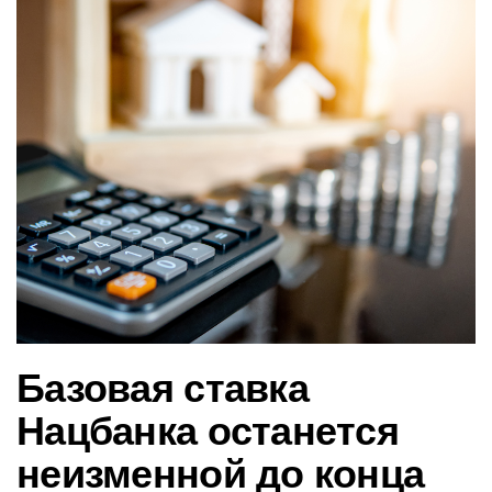
в
и
г
а
ц
и
ю
Базовая ставка
Нацбанка останется
неизменной до конца