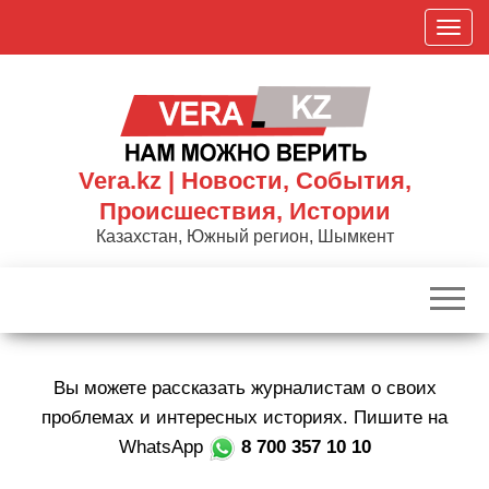
Skip
П
to
о
the
к
content
а
з
а
Vera.kz | Новости, События,
т
Происшествия, Истории
ь
Казахстан, Южный регион, Шымкент
/
С
к
р
ы
Вы можете рассказать журналистам о своих
т
ь
проблемах и интересных историях. Пишите на
н
WhatsApp
8 700 357 10 10
а