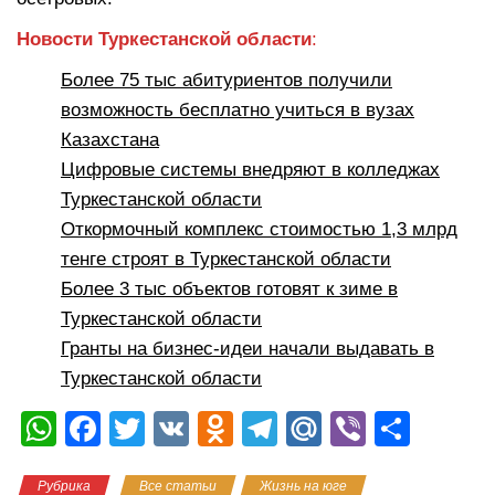
Новости
Туркестанской области
:
Более 75 тыс абитуриентов получили
возможность бесплатно учиться в вузах
Казахстана
Цифровые системы внедряют в колледжах
Туркестанской области
Откормочный комплекс стоимостью 1,3 млрд
тенге строят в Туркестанской области
Более 3 тыс объектов готовят к зиме в
Туркестанской области
Гранты на бизнес-идеи начали выдавать в
Туркестанской области
W
F
T
V
O
T
M
Vi
О
h
a
wi
K
d
el
ail
b
тп
Рубрика
Все статьи
Жизнь на юге