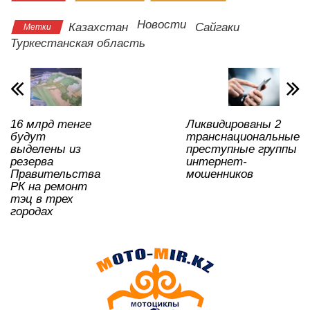
at
c
tt
n
e
.R
er
р
s
e
er
o
gr
u
а
Новости
Казахстан
Сайгаки
Метки
A
b
kl
a
в
Туркестанская область
p
o
a
m
и
p
o
ss
ть
k
ni
16 млрд тенге
Ликвидированы 2
ki
будут
транснациональные
выделены из
преступные группы
резерва
интернет-
Правительства
мошенников
РК на ремонт
тэц в трех
городах