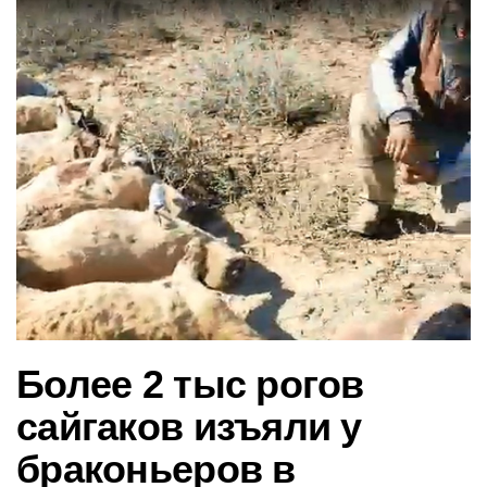
в
и
г
а
ц
и
ю
Более 2 тыс рогов
сайгаков изъяли у
браконьеров в