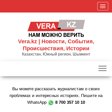
Skip
П
to
о
the
к
content
а
з
а
Vera.kz | Новости, События,
т
Происшествия, Истории
ь
Казахстан, Южный регион, Шымкент
/
С
к
р
ы
Вы можете рассказать журналистам о своих
т
ь
проблемах и интересных историях. Пишите на
н
WhatsApp
8 700 357 10 10
а