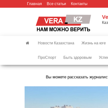
Skip
Главная
Все статьи
Контакты
to
the
Ve
content
Ка
Новости Казахстана
Жизнь на юге
ПроСпорт
Быть здоровым
Успе
Вы можете рассказать журналис