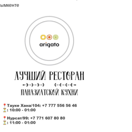
ымкенте