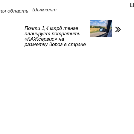
р
Ш
а
Шымкент
кая область
в
и
Почти 1,4 млрд тенге
планирует потратить
ть
«КАЖсервис» на
разметку дорог в стране