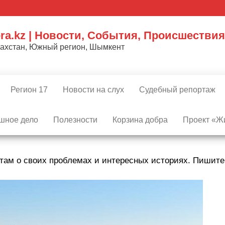
ra.kz | Новости, События, Происшествия
захстан, Южный регион, Шымкент
Регион 17
Новости на слух
Судебный репортаж
шное дело
Полезности
Корзина добра
Проект «Жи
там о своих проблемах и интересных историях. Пишит