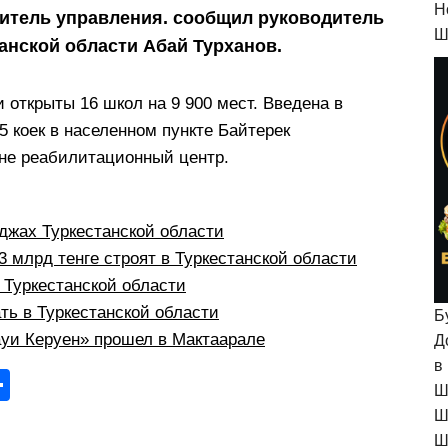
H
одитель управления. сообщил руководитель
Ш
анской области Абай Турханов.
 открыты 16 школ на 9 900 мест. Введена в
 коек в населенном пункте Байтерек
ане реабилитационный центр.
жах Туркестанской области
 млрд тенге строят в Туркестанской области
в Туркестанской области
ть в Туркестанской области
Б
уи Керуен» прошел в Мактаарале
Д
в
О
Ш
тп
Ш
Ш