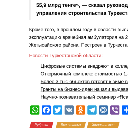
55,9 млрд тенге», — сказал руков
управления строительства Туркест
Кроме того, в прошлом году в области были
эксплуатацию врачебная амбулатория на 25
Жетысайского района. Построен в Туркест
Новости Туркестанской области:
Цифровые системы внедряют в коллед
Откормочный комплекс стоимостью 1,3
Более 3 тыс объектов готовят к зиме 
Гранты на бизнес-идеи начали выдава
Научно-познавательный семинар «Яса
W
F
T
V
O
T
M
Vi
h
a
wi
K
d
el
ail
b
Рубрика
Все статьи
Жизнь на юге