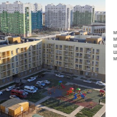
M
М
Ш
Ш
М