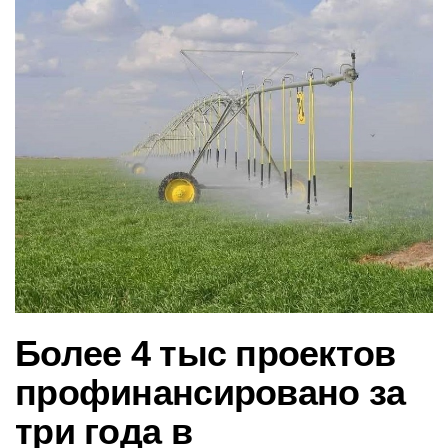
в
и
г
а
ц
и
ю
Более 4 тыс проектов
профинансировано за
три года в