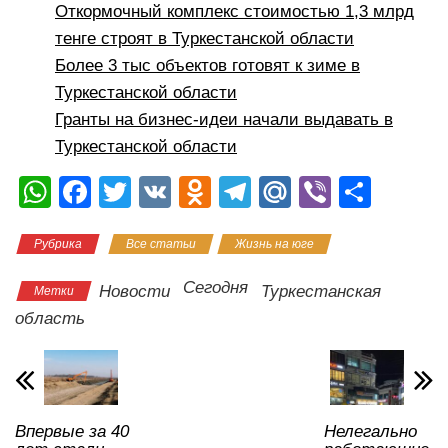
Откормочный комплекс стоимостью 1,3 млрд
тенге строят в Туркестанской области
Более 3 тыс объектов готовят к зиме в
Туркестанской области
Гранты на бизнес-идеи начали выдавать в
Туркестанской области
W
F
T
V
O
T
M
Vi
О
h
a
wi
K
d
el
ail
b
тп
Рубрика
Все статьи
Жизнь на юге
at
c
tt
n
e
.R
er
р
s
e
er
o
gr
u
а
Сегодня
Новости
Туркестанская
Метки
A
b
kl
a
в
область
p
o
a
m
и
p
o
ss
ть
k
ni
Впервые за 40
Нелегально
ki