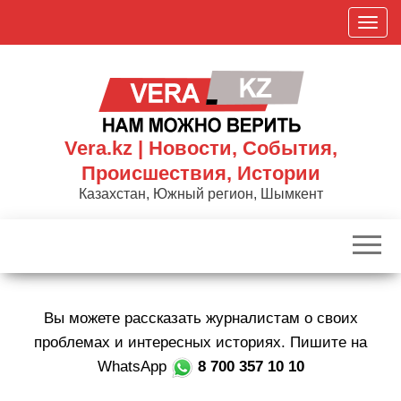
Skip
П
to
о
the
к
content
а
з
а
Vera.kz | Новости, События,
т
Происшествия, Истории
ь
Казахстан, Южный регион, Шымкент
/
С
к
р
ы
Вы можете рассказать журналистам о своих
т
ь
проблемах и интересных историях. Пишите на
н
WhatsApp
8 700 357 10 10
а