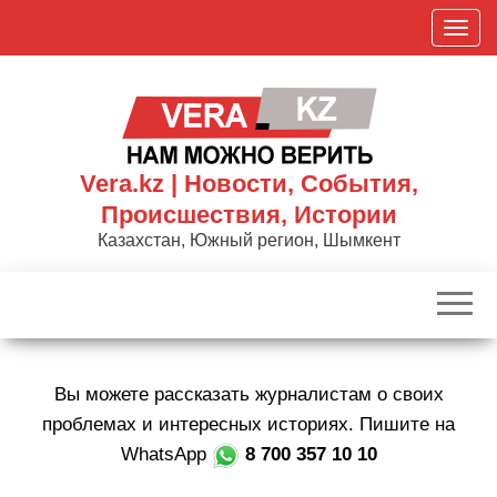
Skip
П
to
о
the
к
content
а
з
а
Vera.kz | Новости, События,
т
Происшествия, Истории
ь
Казахстан, Южный регион, Шымкент
/
С
к
р
ы
Вы можете рассказать журналистам о своих
т
ь
проблемах и интересных историях. Пишите на
н
WhatsApp
8 700 357 10 10
а