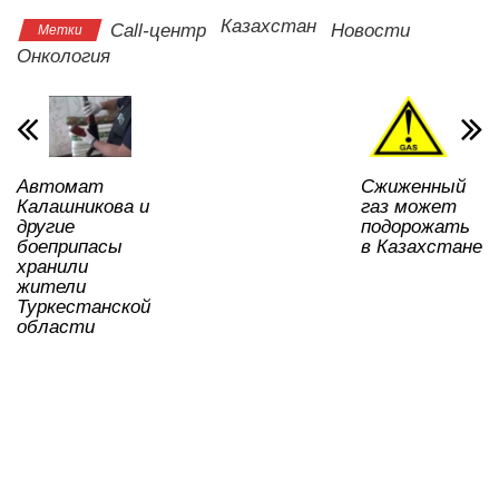
s
e
er
o
gr
u
а
Казахстан
Call-центр
Новости
Метки
A
b
kl
a
в
Онкология
p
o
a
m
и
p
o
ss
ть
k
ni
Автомат
Сжиженный
ki
Калашникова и
газ может
другие
подорожать
боеприпасы
в Казахстане
хранили
жители
Туркестанской
области