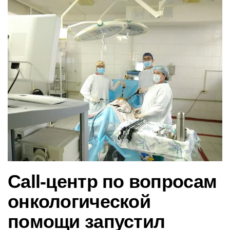
в
и
г
а
ц
и
ю
Call-центр по вопросам
онкологической
помощи запустил