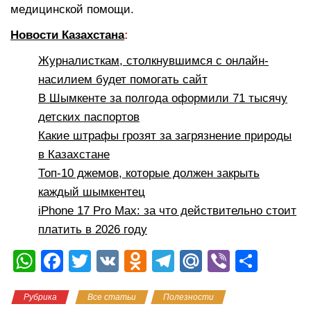
медицинской помощи.
Новости Казахстана
:
Журналисткам, столкнувшимся с онлайн-
насилием будет помогать сайт
В Шымкенте за полгода оформили 71 тысячу
детских паспортов
Какие штрафы грозят за загрязнение природы
в Казахстане
Топ-10 джемов, которые должен закрыть
каждый шымкентец
iPhone 17 Pro Max: за что действительно стоит
платить в 2026 году
W
F
T
V
O
T
M
Vi
О
h
a
wi
K
d
el
ail
b
тп
Рубрика
Все статьи
Полезности
at
c
tt
n
e
.R
er
р