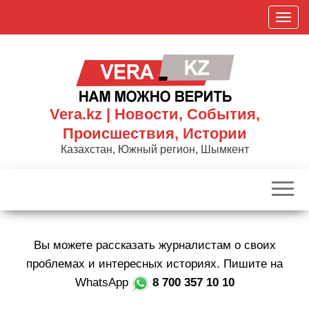
Skip
П
to
о
the
к
content
а
з
а
Vera.kz | Новости, События,
т
Происшествия, Истории
ь
Казахстан, Южный регион, Шымкент
/
С
к
р
ы
Вы можете рассказать журналистам о своих
т
ь
проблемах и интересных историях. Пишите на
н
WhatsApp
8 700 357 10 10
а