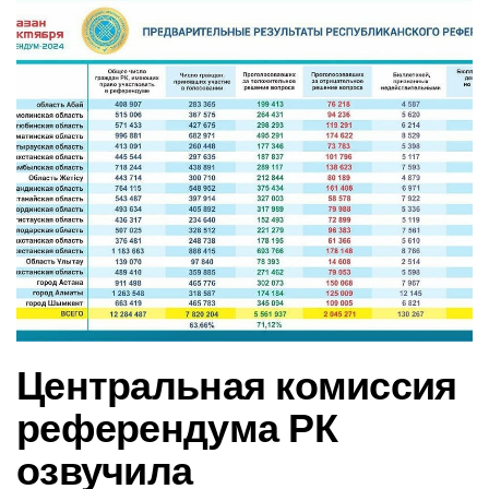
в
и
г
а
ц
и
ю
Центральная комиссия
референдума РК
озвучила