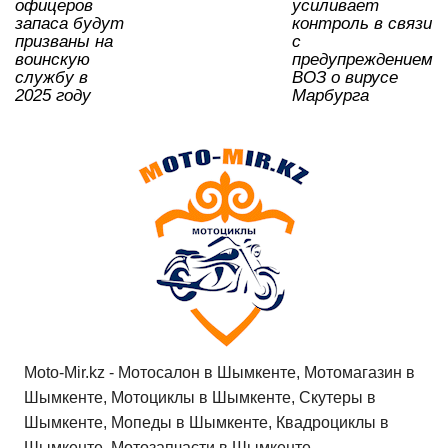
офицеров
усиливает
ki
запаса будут
контроль в связи
призваны на
с
воинскую
предупреждением
службу в
ВОЗ о вирусе
2025 году
Марбурга
Moto-Mir.kz - Мотосалон в Шымкенте, Мотомагазин в
Шымкенте, Мотоциклы в Шымкенте, Скутеры в
Шымкенте, Мопеды в Шымкенте, Квадроциклы в
Шымкенте, Мотозапчасти в Шымкенте