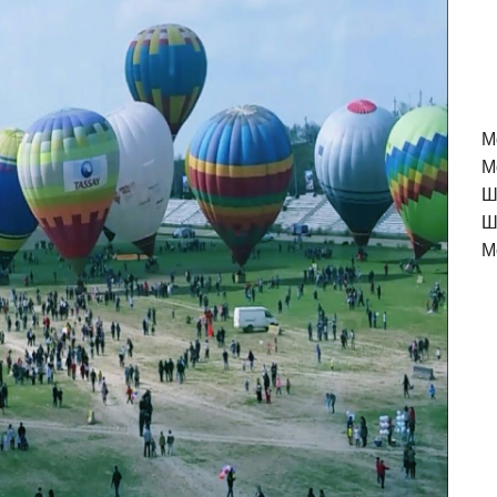
M
М
Ш
Ш
М