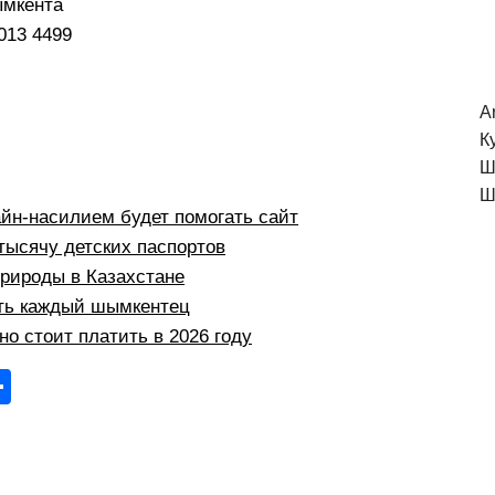
ымкента
013 4499
A
К
Ш
Ш
йн-насилием будет помогать сайт
тысячу детских паспортов
природы в Казахстане
ыть каждый шымкентец
но стоит платить в 2026 году
О
тп
р
а