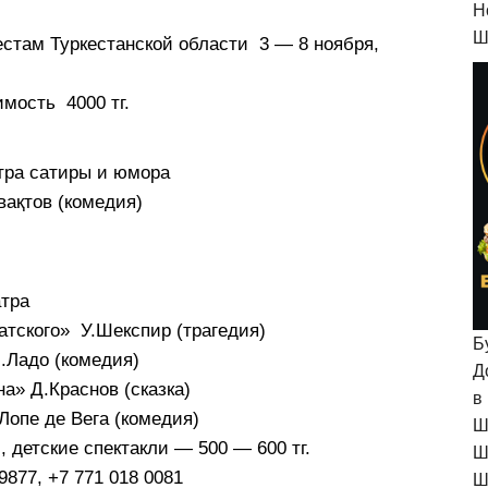
H
Ш
естам Туркестанской области 3 — 8 ноября,
имость 4000 тг.
атра сатиры и юмора
вақтов (комедия)
атра
датского» У.Шекспир (трагедия)
Б
М.Ладо (комедия)
Д
а» Д.Краснов (сказка)
в
Лопе де Вега (комедия)
Ш
., детские спектакли — 500 — 600 тг.
Ш
9877, +7 771 018 0081
Ш