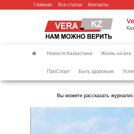
Skip
Главная
Все статьи
Контакты
to
the
Ve
content
Ка
Новости Казахстана
Жизнь на юге
ПроСпорт
Быть здоровым
Успе
Вы можете рассказать журналис