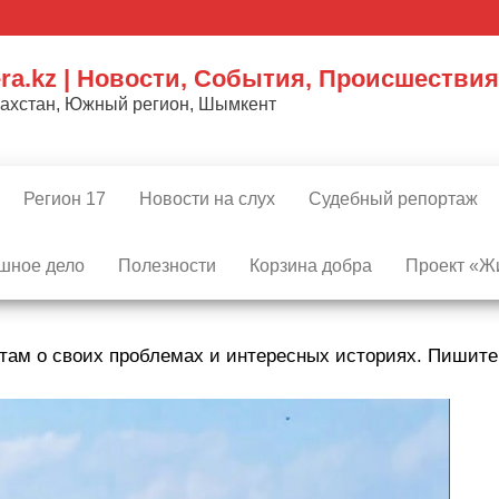
ra.kz | Новости, События, Происшествия
захстан, Южный регион, Шымкент
Регион 17
Новости на слух
Судебный репортаж
шное дело
Полезности
Корзина добра
Проект «Жи
там о своих проблемах и интересных историях. Пишит