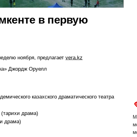
мкенте в первую
неделю ноября, предлагает
vera.kz
ика» Джордж Оруелл
адемического казахского драматического театра
 (тарихи драма)
М
хи драма)
м
м