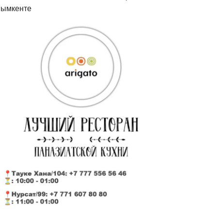
ымкенте