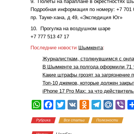
9. Полеты на параплане в окрестностях Ш
Подробная информация по номеру: +7 701 
пр. Тауке-хана, д 49, «Экспедиция Юг»
10. Прогулка на воздушном шаре
+7 777 513 47 17
Последние новости
Шымкента
:
Журналисткам, столкнувшимся с онла
В Шымкенте за полгода оформили 71 
Какие штрафы грозят за загрязнение 
Топ-10 джемов, которые должен закр
iPhone 17 Pro Max: за что действитель
W
F
T
V
O
T
M
Vi
h
a
wi
K
d
el
ail
b
Рубрика
Все статьи
Полезности
at
c
tt
n
e
.R
er
s
e
er
o
gr
u