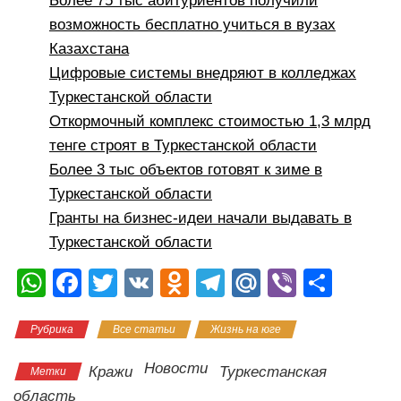
Более 75 тыс абитуриентов получили
возможность бесплатно учиться в вузах
Казахстана
Цифровые системы внедряют в колледжах
Туркестанской области
Откормочный комплекс стоимостью 1,3 млрд
тенге строят в Туркестанской области
Более 3 тыс объектов готовят к зиме в
Туркестанской области
Гранты на бизнес-идеи начали выдавать в
Туркестанской области
W
F
T
V
O
T
M
Vi
О
h
a
wi
K
d
el
ail
b
тп
Рубрика
Все статьи
Жизнь на юге
at
c
tt
n
e
.R
er
р
s
e
er
o
gr
u
а
Новости
Кражи
Туркестанская
Метки
A
b
kl
a
в
область