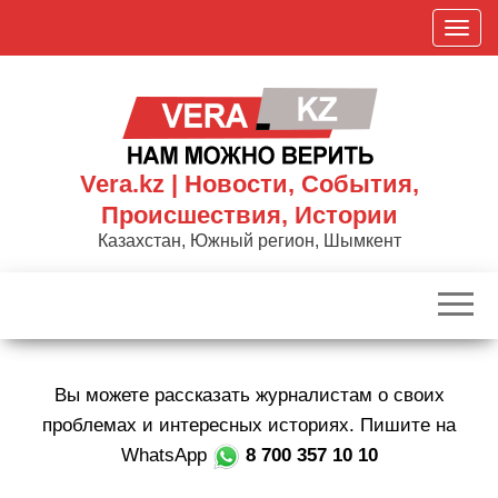
Skip
П
to
о
the
к
content
а
з
а
Vera.kz | Новости, События,
т
Происшествия, Истории
ь
Казахстан, Южный регион, Шымкент
/
С
к
р
ы
Вы можете рассказать журналистам о своих
т
ь
проблемах и интересных историях. Пишите на
н
WhatsApp
8 700 357 10 10
а