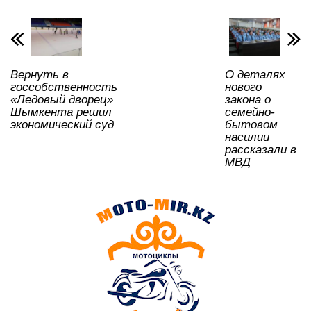
p
o
a
m
и
p
o
ss
ть
k
ni
Вернуть в
О деталях
ki
госсобственность
нового
«Ледовый дворец»
закона о
Шымкента решил
семейно-
экономический суд
бытовом
насилии
рассказали в
МВД