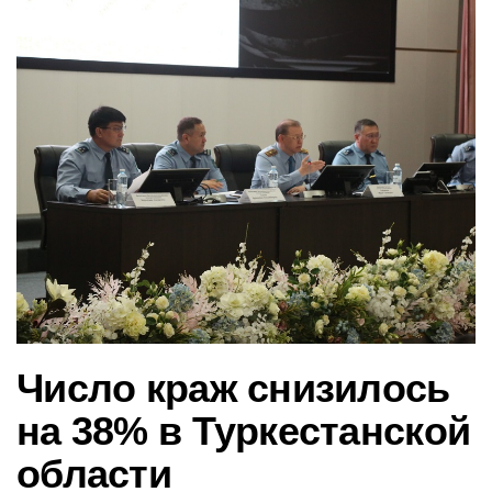
в
и
г
а
ц
и
ю
Число краж снизилось
на 38% в Туркестанской
области