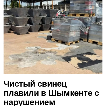
в
и
г
а
ц
и
ю
Чистый свинец
плавили в Шымкенте с
нарушением