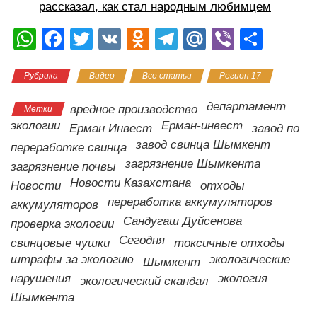
рассказал, как стал народным любимцем
W
F
T
V
O
T
M
Vi
О
h
a
wi
K
d
el
ail
b
тп
Рубрика
Видео
Все статьи
Регион 17
at
c
tt
n
e
.R
er
р
s
e
er
o
gr
u
а
департамент
вредное производство
Метки
A
b
kl
a
в
экологии
Ерман-инвест
Ерман Инвест
завод по
завод свинца Шымкент
p
o
a
m
и
переработке свинца
загрязнение Шымкента
загрязнение почвы
p
o
ss
ть
Новости Казахстана
Новости
отходы
k
ni
переработка аккумуляторов
аккумуляторов
ki
Сандугаш Дуйсенова
проверка экологии
Сегодня
свинцовые чушки
токсичные отходы
штрафы за экологию
экологические
Шымкент
нарушения
экология
экологический скандал
Шымкента