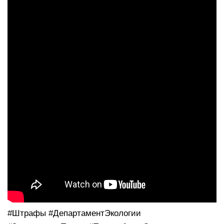
#Штрафы #ДепартаментЭкологии