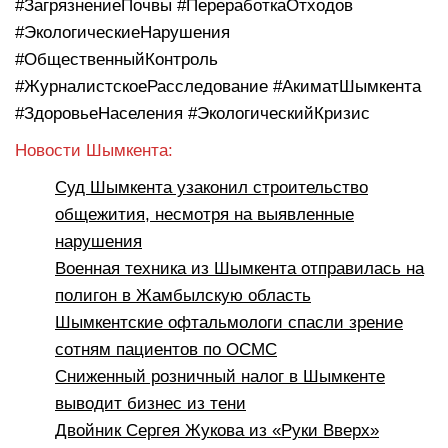
#ЗагрязнениеПочвы #ПереработкаОтходов
#ЭкологическиеНарушения
#ОбщественныйКонтроль
#ЖурналистскоеРасследование #АкиматШымкента
#ЗдоровьеНаселения #ЭкологическийКризис
Новости Шымкента:
Суд Шымкента узаконил строительство
общежития, несмотря на выявленные
нарушения
Военная техника из Шымкента отправилась на
полигон в Жамбылскую область
Шымкентские офтальмологи спасли зрение
сотням пациентов по ОСМС
Сниженный розничный налог в Шымкенте
выводит бизнес из тени
Двойник Сергея Жукова из «Руки Вверх»