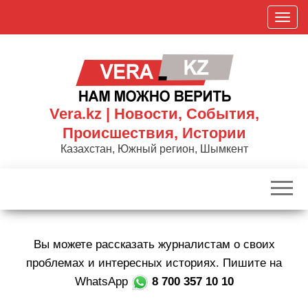
Skip
П
to
о
the
к
content
а
з
а
Vera.kz | Новости, События,
т
Происшествия, Истории
ь
Казахстан, Южный регион, Шымкент
/
С
к
р
ы
Вы можете рассказать журналистам о своих
т
ь
проблемах и интересных историях. Пишите на
н
WhatsApp
8 700 357 10 10
а