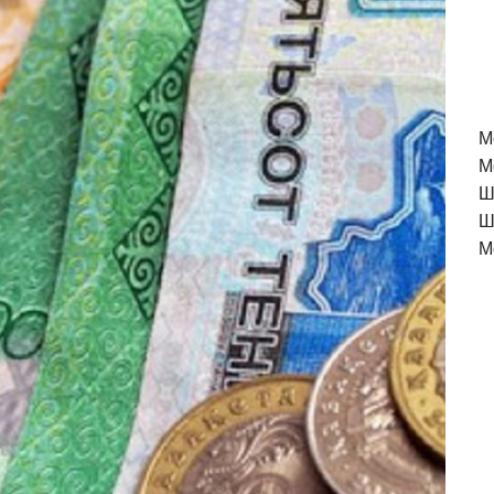
M
М
Ш
Ш
М