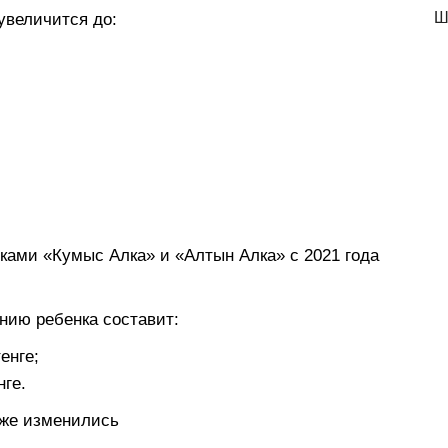
Ш
увеличится до:
ками «Кумыс Алка» и «Алтын Алка» с 2021 года
нию ребенка составит:
енге;
нге.
оже изменились