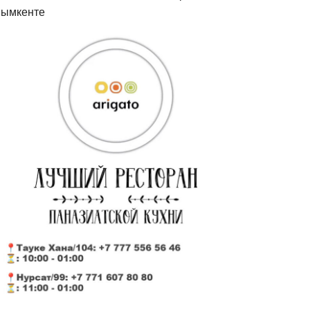
ымкенте