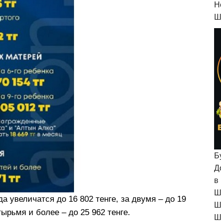
H
Ш
Б
Д
в
Ш
а увеличатся до 16 802 тенге, за двумя – до 19
Ш
етырьмя и более – до 25 962 тенге.
Ш