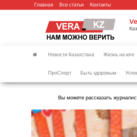
Skip
Главная
Все статьи
Контакты
to
the
Ve
content
Ка
Новости Казахстана
Жизнь на юге
ПроСпорт
Быть здоровым
Успе
Вы можете рассказать журналис