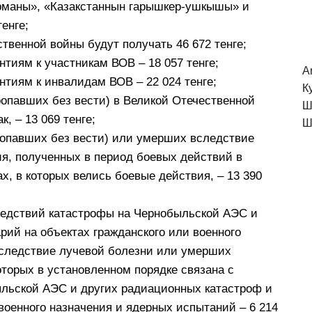
рманы», «Казакстаннын гарышкер-ушкышы» и
енге;
твенной войны будут получать 46 672 тенге;
нтиям к участникам ВОВ – 18 057 тенге;
A
нтиям к инвалидам ВОВ – 22 024 тенге;
К
опавших без вести) в Великой Отечественной
Ш
, – 13 069 тенге;
Ш
опавших без вести) или умерших вследствие
ия, полученных в период боевых действий в
х, в которых велись боевые действия, – 13 390
ледствий катастрофы на Чернобыльской АЭС и
рий на объектах гражданского или военного
вследствие лучевой болезни или умерших
оторых в установленном порядке связана с
льской АЭС и других радиационных катастроф и
военного назначения и ядерных испытаний – 6 214