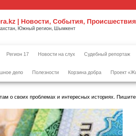
ra.kz | Новости, События, Происшествия
захстан, Южный регион, Шымкент
Регион 17
Новости на слух
Судебный репортаж
шное дело
Полезности
Корзина добра
Проект «Жи
там о своих проблемах и интересных историях. Пишит