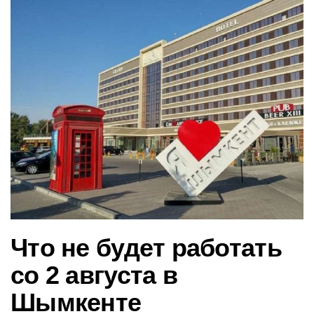
в
и
г
а
ц
и
ю
Что не будет работать
со 2 августа в
Шымкенте