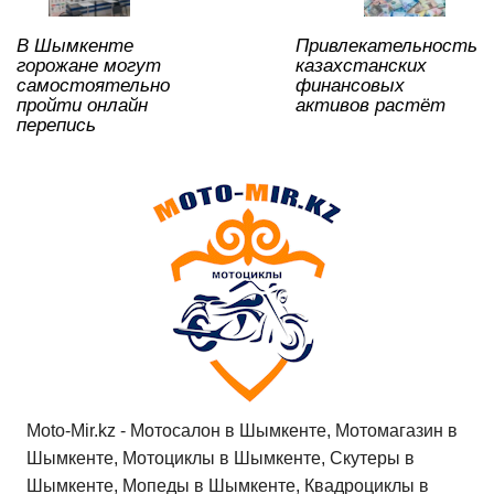
p
o
ss
ть
В Шымкенте
Привлекательность
k
ni
горожане могут
казахстанских
ki
самостоятельно
финансовых
пройти онлайн
активов растёт
перепись
Moto-Mir.kz - Мотосалон в Шымкенте, Мотомагазин в
Шымкенте, Мотоциклы в Шымкенте, Скутеры в
Шымкенте, Мопеды в Шымкенте, Квадроциклы в