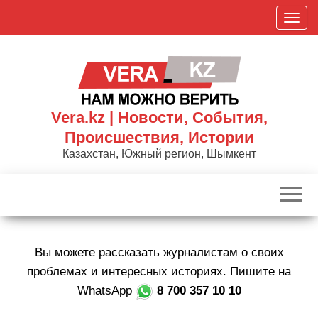
Skip
П
to
о
the
к
content
а
з
а
Vera.kz | Новости, События,
т
Происшествия, Истории
ь
Казахстан, Южный регион, Шымкент
/
С
к
р
ы
Вы можете рассказать журналистам о своих
т
ь
проблемах и интересных историях. Пишите на
н
WhatsApp
8 700 357 10 10
а