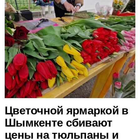
в
и
г
а
ц
и
ю
Цветочной ярмаркой в
Шымкенте сбивают
цены на тюльпаны и