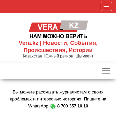
Skip
П
to
о
the
к
content
а
з
а
Vera.kz | Новости, События,
т
Происшествия, Истории
ь
Казахстан, Южный регион, Шымкент
/
С
к
р
ы
Вы можете рассказать журналистам о своих
т
ь
проблемах и интересных историях. Пишите на
н
WhatsApp
8 700 357 10 10
а