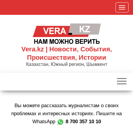
Skip
П
to
о
the
к
content
а
з
а
Vera.kz | Новости, События,
т
Происшествия, Истории
ь
Казахстан, Южный регион, Шымкент
/
С
к
р
ы
Вы можете рассказать журналистам о своих
т
ь
проблемах и интересных историях. Пишите на
н
WhatsApp
8 700 357 10 10
а