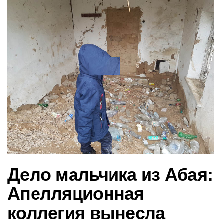
в
и
г
а
ц
и
ю
Дело мальчика из Абая:
Апелляционная
коллегия вынесла