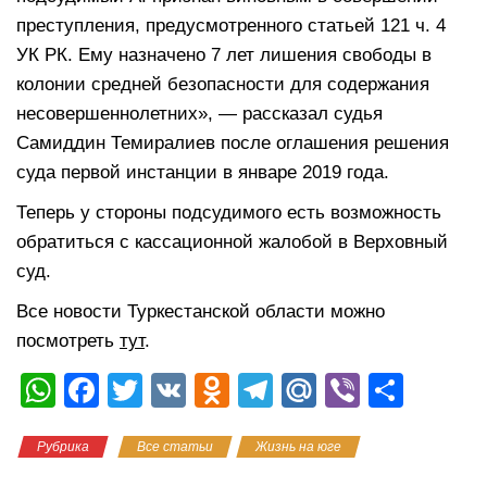
преступления, предусмотренного статьей 121 ч. 4
УК РК. Ему назначено 7 лет лишения свободы в
колонии средней безопасности для содержания
несовершеннолетних», — рассказал судья
Самиддин Темиралиев после оглашения решения
суда первой инстанции в январе 2019 года.
Теперь у стороны подсудимого есть возможность
обратиться с кассационной жалобой в Верховный
суд.
Все новости Туркестанской области можно
посмотреть
тут
.
W
F
T
V
O
T
M
Vi
О
h
a
wi
K
d
el
ail
b
тп
Рубрика
Все статьи
Жизнь на юге
at
c
tt
n
e
.R
er
р