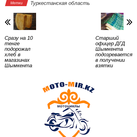
s
e
er
o
gr
u
а
Туркестанская область
Метки
A
b
kl
a
в
p
o
a
m
и
p
o
ss
ть
Сразу на 10
Старший
k
ni
тенге
офицер ДГД
ki
подорожал
Шымкента
хлеб в
подозревается
магазинах
в получении
Шымкента
взятки