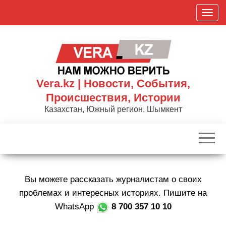
Skip
П
to
о
the
к
content
а
з
а
Vera.kz | Новости, События,
т
Происшествия, Истории
ь
Казахстан, Южный регион, Шымкент
/
С
к
р
ы
Вы можете рассказать журналистам о своих
т
ь
проблемах и интересных историях. Пишите на
н
WhatsApp
8 700 357 10 10
а