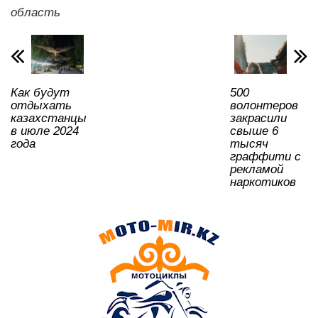
A
b
kl
a
в
область
p
o
a
m
и
p
o
ss
ть
k
ni
Как будут
500
ki
отдыхать
волонтеров
казахстанцы
закрасили
в июле 2024
свыше 6
года
тысяч
граффити с
рекламой
наркотиков