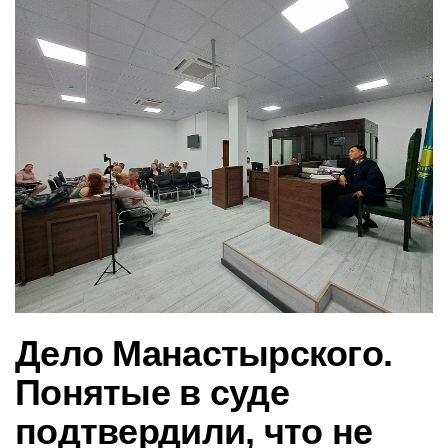
в
и
г
а
ц
и
ю
Дело Манастырского.
Понятые в суде
подтвердили, что не