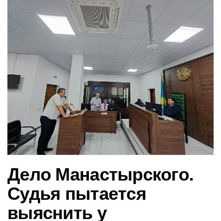
в
и
г
а
ц
и
ю
Дело Манастырского.
Судья пытается
выяснить у