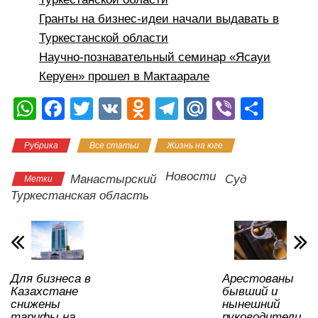
Гранты на бизнес-идеи начали выдавать в
Туркестанской области
Научно-познавательный семинар «Ясауи
Керуен» прошел в Мактаарале
W
F
T
V
O
T
M
Vi
О
h
a
wi
K
d
el
ail
b
тп
Рубрика
Все статьи
Жизнь на юге
at
c
tt
n
e
.R
er
р
s
e
er
o
gr
u
а
Новости
Манастырский
Суд
Метки
A
b
kl
a
в
Туркестанская область
p
o
a
m
и
p
o
ss
ть
k
ni
Для бизнеса в
Арестованы
ki
Казахстане
бывший и
снижены
нынешний
тарифы на
руководители