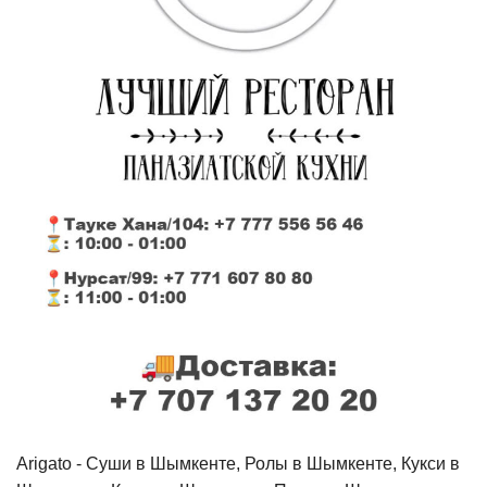
Arigato - Cуши в Шымкенте, Ролы в Шымкенте, Кукси в