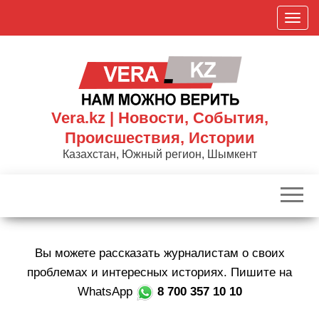
Skip
П
to
о
the
к
content
а
з
а
Vera.kz | Новости, События,
т
Происшествия, Истории
ь
Казахстан, Южный регион, Шымкент
/
С
к
р
ы
Вы можете рассказать журналистам о своих
т
ь
проблемах и интересных историях. Пишите на
н
WhatsApp
8 700 357 10 10
а