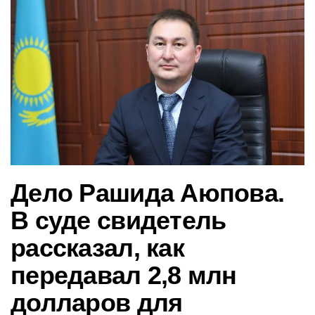
в
и
г
а
ц
и
ю
Дело Рашида Аюпова.
В суде свидетель
рассказал, как
передавал 2,8 млн
долларов для