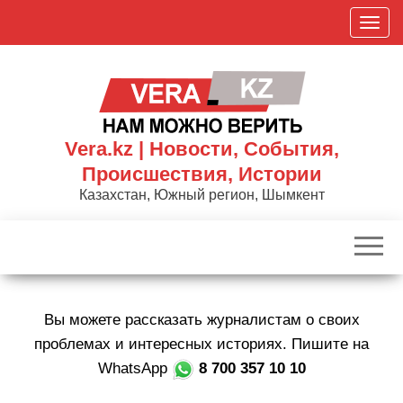
Skip
П
to
о
the
к
content
а
з
а
Vera.kz | Новости, События,
т
Происшествия, Истории
ь
Казахстан, Южный регион, Шымкент
/
С
к
р
ы
Вы можете рассказать журналистам о своих
т
ь
проблемах и интересных историях. Пишите на
н
WhatsApp
8 700 357 10 10
а